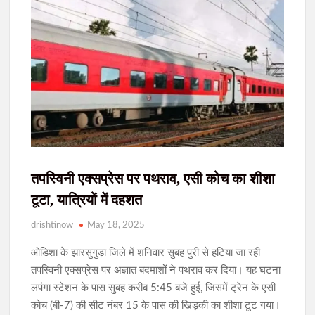
शशांक राज बोले- छात्रों के साथ पूरी ताकत से खड़े होंगे
दृष
आदिवासी महोत्सव-2026 को लेकर प्रशासन अलर्ट, मोरहाबादी मैदान में
दंडाधिकारी-पुलिस पदाधिकारियों की संयुक्त ब्रीफिंग
आदिवासी महोत्सव से पहले मोरहाबादी मैदान का निरीक्षण, सुरक्षा और ट्रैफिक
व्यवस्था को लेकर डीसी-एसएसपी ने दिए निर्देश
JPSC-JSSC आंदोलन में पीयूष मिश्रा की एंट्री, ‘आरंभ है प्रचंड’ से गूंज
उठा प्रदर्शन स्थल
तपस्विनी एक्सप्रेस पर पथराव, एसी कोच का शीशा
टूटा, यात्रियों में दहशत
RKDF University में विश्व आदिवासी दिवस पर भव्य आयोजन, आदिवासी
संस्कृति और विरासत की दिखी जीवंत झलक
drishtinow
May 18, 2025
शहीद निर्मल महतो की शहादत दिवस पर उलियान पहुंचे CM हेमंत सोरेन, बोले-
ओडिशा के झारसुगुड़ा जिले में शनिवार सुबह पुरी से हटिया जा रही
‘जब तक चांद-सूरज रहेगा, निर्मल महतो तेरा नाम रहेगा’
तपस्विनी एक्सप्रेस पर अज्ञात बदमाशों ने पथराव कर दिया। यह घटना
लपंगा स्टेशन के पास सुबह करीब 5:45 बजे हुई, जिसमें ट्रेन के एसी
इंडस टावर से पावर केबल चोरी करने वाले गिरोह का खुलासा, चार आरोपी
कोच (बी-7) की सीट नंबर 15 के पास की खिड़की का शीशा टूट गया।
गिरफ्तार