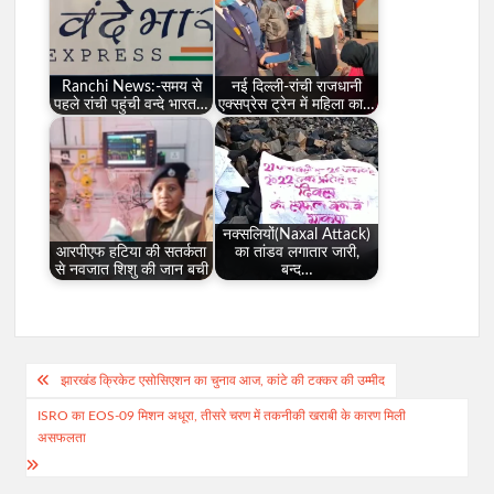
Ranchi News:-समय से
नई दिल्ली-रांची राजधानी
पहले रांची पहुंची वन्दे भारत…
एक्सप्रेस ट्रेन में महिला का…
नक्सलियों(Naxal Attack)
आरपीएफ हटिया की सतर्कता
का तांडव लगातार जारी,
से नवजात शिशु की जान बची
बन्द…
Post
झारखंड क्रिकेट एसोसिएशन का चुनाव आज, कांटे की टक्कर की उम्मीद
navigation
ISRO का EOS-09 मिशन अधूरा, तीसरे चरण में तकनीकी खराबी के कारण मिली
असफलता