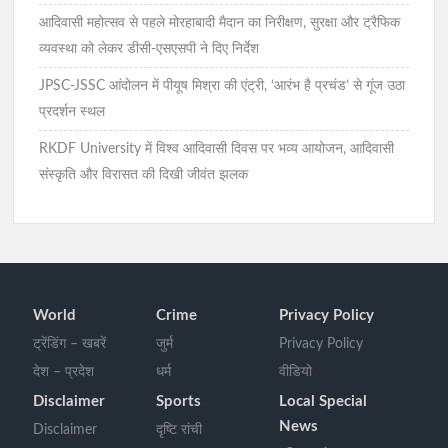
आदिवासी महोत्सव से पहले मोरहाबादी मैदान का निरीक्षण, सुरक्षा और ट्रैफिक
व्यवस्था को लेकर डीसी-एसएसपी ने दिए निर्देश
JPSC-JSSC आंदोलन में पीयूष मिश्रा की एंट्री, ‘आरंभ है प्रचंड’ से गूंज उठा
प्रदर्शन स्थल
RKDF University में विश्व आदिवासी दिवस पर भव्य आयोजन, आदिवासी
संस्कृति और विरासत की दिखी जीवंत झलक
World
Crime
Privacy Policy
ट्रेंडिंग – खबरें
जुर्म
Privacy Policy
देश – प्रदेश
धर्म
वीडियो
Disclaimer
Sports
Local Special
News
Disclaimer
दृष्टि रांची