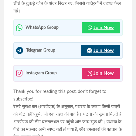
शीशे के टुकड़े कोच के अंदर बिखर गए, जिससे यात्रियों में दहशत फैल
गई।
10 अगस्त को विधानसभा घेराव की तैयारी, JPSC-JSSC रिफॉर्म मंच की
छात्रों से रांची पहुंचने की अपील की
Join Now
WhatsApp Group
सिमडेगा के एसडीओ टैक्सी स्टैंड व मार्केट कॉम्प्लेक्स में चला अतिक्रमण
हटाओ अभियान
Join Now
Telegram Group
Join Now
Instagram Group
Thank you for reading this post, don't forget to
subscribe!
रेलवे सुरक्षा बल (आरपीएफ) के अनुसार, पथराव के कारण किसी यात्री
को चोट नहीं पहुंची, जो एक राहत की बात है। घटना की सूचना मिलते ही
आरपीएफ की टीम घटनास्थल पर पहुंची और जांच शुरू की। पथराव के
पीछे का मकसद अभी स्पष्ट नहीं हो पाया है, और हमलावरों की पहचान के