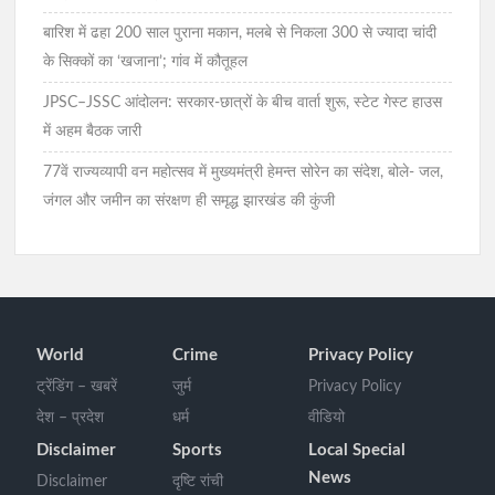
बारिश में ढहा 200 साल पुराना मकान, मलबे से निकला 300 से ज्यादा चांदी
के सिक्कों का ‘खजाना’; गांव में कौतूहल
JPSC–JSSC आंदोलन: सरकार-छात्रों के बीच वार्ता शुरू, स्टेट गेस्ट हाउस
में अहम बैठक जारी
77वें राज्यव्यापी वन महोत्सव में मुख्यमंत्री हेमन्त सोरेन का संदेश, बोले- जल,
जंगल और जमीन का संरक्षण ही समृद्ध झारखंड की कुंजी
World
Crime
Privacy Policy
ट्रेंडिंग – खबरें
जुर्म
Privacy Policy
देश – प्रदेश
धर्म
वीडियो
Disclaimer
Sports
Local Special
News
Disclaimer
दृष्टि रांची