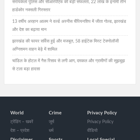
सरायकेला पुलिस और सीआरपीएफ की बड़ी सफलता, 22 लाख के इनामी तीन
हार्डकोर नक्सली गिरफ्तार
13 वर्षीय अरहान आलम ने वर्ल्ड अरनीस चैंपियनशिप में जीता गोल्ड, झारखंड
और देश का बढ़ाया मान
झारखंड की फायर सर्विस हुई और मजबूत, 58 हाईटेक मिस्ट टेक्नोलॉजी
अग्निशमन वाहन बेड़े में शामिल
चांडिल के होटल में गैस रिसाव से लगी आग, दमकल और ग्रामीणों की सूझबूझ
से टला बड़ा हादसा
World
Crime
Privacy Policy
ट्रेंडिंग – खबरें
जुर्म
Privacy Policy
देश – प्रदेश
धर्म
वीडियो
Disclaimer
Sports
Local Special