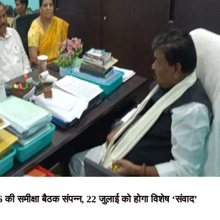
NEWS, हिंदी
ंत सोरेन, बोले- ‘जब तक चांद-सूरज रहेगा, निर्मल महतो तेरा नाम रहेगा’
न्यूज़ , HINDI
ा खुलासा, चार आरोपी गिरफ्तार
SAMACHAR,
C रिफॉर्म मंच की छात्रों से रांची पहुंचने की अपील की
लेक्स में चला अतिक्रमण हटाओ अभियान
हिंदी समाचार,
भियान, रांची में अल्बर्ट एक्का चौक पर रोड ब्लॉक करेंगे किसान-मजदूर
दृष्टि नाउ
6 की समीक्षा बैठक संपन्न, 22 जुलाई को होगा विशेष ‘संवाद’