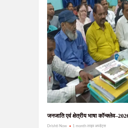
शहीद निर्मल महतो की शहादत दिवस पर उलियान पहुंचे CM हेम
इंडस टावर से पावर केबल चोरी करने वाले गिरोह क
10 अगस्त को विधानसभा घेराव की तैयारी, JPSC-JSS
सिमडेगा के एसडीओ टैक्सी स्टैंड व मार्केट कॉम्प्
10 अगस्त को राष्ट्रव्यापी रास्ता रोको-रेल रोको अ
जनजाति एवं क्षेत्रीय भाषा कॉन्क्लेव–202
Drishti Now
1 month लाइव अपडेट्स