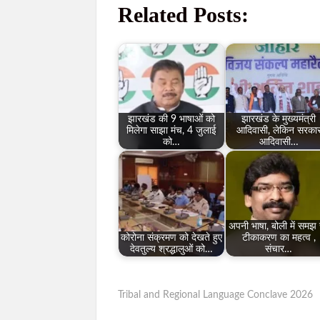
Related Posts:
झारखंड की 9 भाषाओं को
झारखंड के मुख्यमंत्री
मिलेगा साझा मंच, 4 जुलाई
आदिवासी, लेकिन सरका
को…
आदिवासी…
अपनी भाषा, बोली में समझ 
कोरोना संक्रमण को देखते हुए
टीकाकरण का महत्व ,
देवतुल्य श्रद्धालुओं को…
संचार…
Tribal and Regional Language Conclave 2026