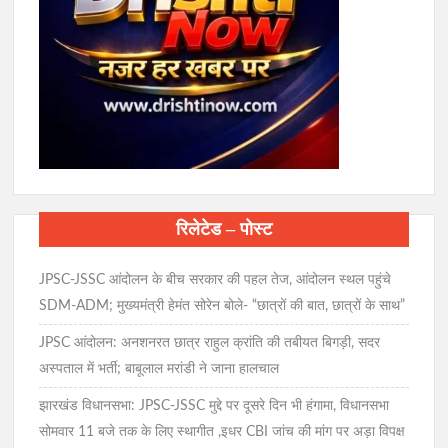
रिलेटेड – पोस्ट
JPSC-JSSC आंदोलन के बीच सरकार की पहल तेज, आंदोलन स्थल पहुंचे
SDM-ADM; मुख्यमंत्री हेमंत सोरेन बोले- “छात्रों की बात, छात्रों के साथ”
JPSC आंदोलन: अनशनरत छात्र राहुल क्रांति की तबीयत बिगड़ी, सदर
अस्पताल में भर्ती; बाबूलाल मरांडी ने जाना हालचाल
झारखंड विधानसभा: JPSC-JSSC मुद्दे पर दूसरे दिन भी हंगामा, विधानसभा
सोमवार 11 बजे तक के लिए स्थागीत ,इधर CBI जांच की मांग पर अड़ा विपक्ष