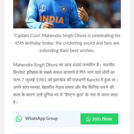
असम बाढ़ पीड़ितों के लिए झारखंड का बड़ा सहयोग, हेमंत सोरेन ने राहत कोष
में दिए 3 करोड़ रुपये
गोवंशीय पशुओं की तस्करी का प्रयास विफल, दो तस्कर गिरफ्तार; 12 मवेशी
‘Captain Cool’ Mahendra Singh Dhoni is celebrating his
बरामद
45th birthday today; the cricketing world and fans are
extending their best wishes.
Mahendra Singh Dhoni का आज 44वां जन्मदिन है। भारतीय
क्रिकेट इतिहास के सबसे सफल कप्तानों में गिने जाने वाले धोनी का
जन्म 7 जुलाई 1981 को झारखंड की राजधानी Ranchi में हुआ था।
अपने शांत स्वभाव, बेहतरीन नेतृत्व क्षमता और मैच फिनिश करने की
कला के कारण उन्हें दुनिया भर में “कैप्टन कूल” के नाम से जाना जाता
है।
Join Now
WhatsApp Group