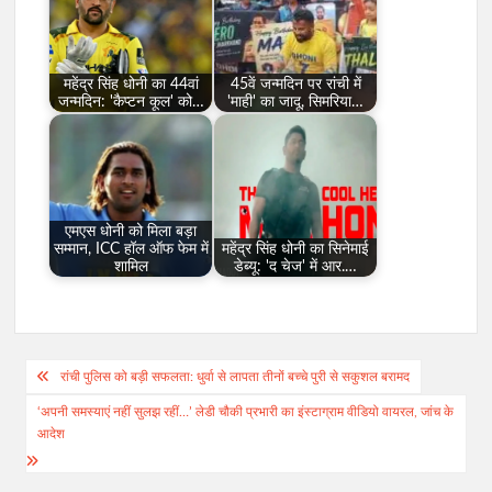
महेंद्र सिंह धोनी का 44वां
45वें जन्मदिन पर रांची में
जन्मदिन: 'कैप्टन कूल' को…
'माही' का जादू, सिमरिया…
एमएस धोनी को मिला बड़ा
सम्मान, ICC हॉल ऑफ फेम में
महेंद्र सिंह धोनी का सिनेमाई
शामिल
डेब्यू: 'द चेज' में आर.…
Post
रांची पुलिस को बड़ी सफलता: धुर्वा से लापता तीनों बच्चे पुरी से सकुशल बरामद
navigation
‘अपनी समस्याएं नहीं सुलझ रहीं…’ लेडी चौकी प्रभारी का इंस्टाग्राम वीडियो वायरल, जांच के
आदेश