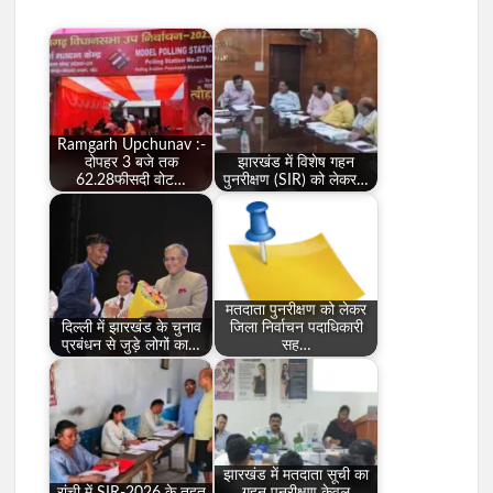
Ramgarh Upchunav :-
दोपहर 3 बजे तक
झारखंड में विशेष गहन
62.28फीसदी वोट…
पुनरीक्षण (SIR) को लेकर…
मतदाता पुनरीक्षण को लेकर
दिल्ली में झारखंड के चुनाव
जिला निर्वाचन पदाधिकारी
प्रबंधन से जुड़े लोगों का…
सह…
झारखंड में मतदाता सूची का