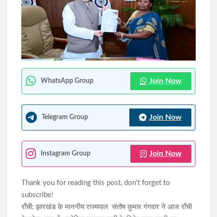
विधानसभा घेराव को लेकर रांची में कड़ी सुरक्षा, अरगोड़ा से विधानसभा तक
तीन-स्तरीय बैरिकेडिंग
रांची : क्या टलेगा कल का स्टूडेंट प्रोटेस्ट? आज की रात बेहद अहम, सरकार
ने मानीं 98% मांगें लेकिन CGL पर नहीं बनी बात
Join Now
WhatsApp Group
Join Now
Telegram Group
Join Now
Instagram Group
Thank you for reading this post, don't forget to
subscribe!
राँची: झारखंड के माननीय राज्यपाल संतोष कुमार गंगवार ने आज राँची