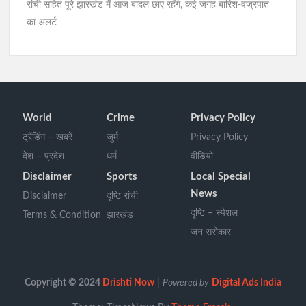
रांची सहित पूरे झारखंड में आज बादल छाए रहेंगे, कई जगह बारिश-वज्रपात
का अलर्ट
World
Crime
Privacy Policy
ट्रेंडिंग – खबरें
जुर्म
Privacy Policy
देश – प्रदेश
धर्म
वीडियो
Disclaimer
Sports
Local Special
News
Disclaimer
दृष्टि रांची
दृष्टि – स्पेशल
Terms & Condition
झारखंड
जन सरोकार
Copyright © 2024
Drishti Now
|
Powered by
Digital Ads India