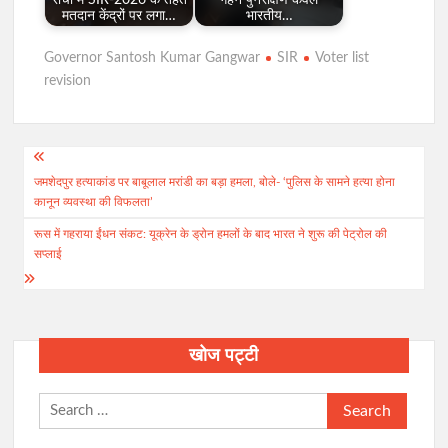
रांची में SIR-2026 के तहत
गहन पुनरीक्षण केवल
मतदान केंद्रों पर लगा…
भारतीय…
Governor Santosh Kumar Gangwar
SIR
Voter list
revision
Post
जमशेदपुर हत्याकांड पर बाबूलाल मरांडी का बड़ा हमला, बोले- ‘पुलिस के सामने हत्या होना
navigation
कानून व्यवस्था की विफलता’
रूस में गहराया ईंधन संकट: यूक्रेन के ड्रोन हमलों के बाद भारत ने शुरू की पेट्रोल की
सप्लाई
खोज पट्टी
Search
for: