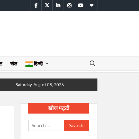
facebook
twitter
linkedin
instagram
youtube
WhatsApp
Search for:
ेट
खेल
हिन्दी
Saturday, August 08, 2026
खोज पट्टी
Search
for: