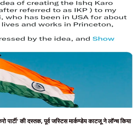
NEWS, हिंदी
 सोरेन, बोले- ‘जब तक चांद-सूरज रहेगा, निर्मल महतो तेरा नाम रहेगा’
न्यूज़ , HINDI
खुलासा, चार आरोपी गिरफ्तार
SAMACHAR,
रिफॉर्म मंच की छात्रों से रांची पहुंचने की अपील की
ेक्स में चला अतिक्रमण हटाओ अभियान
हिंदी समाचार,
ियान, रांची में अल्बर्ट एक्का चौक पर रोड ब्लॉक करेंगे किसान-मजदूर
दृष्टि नाउ
 पार्टी’ की दस्तक, पूर्व जस्टिस मार्कण्डेय काटजू ने लॉन्च किया