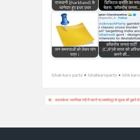
राजधानी (jharkhand) के
डिजिटल क्रांति का नया
थानेदार हुए इधर उधर
चेहरा: 'कॉकरोच जनता
कॉकरोच जनता पार्टी'
जन समस्याओं को लेकर मांग
(CJP)से भारत को अस्थि
पत्र।
करने की…
Ishak karo party
ishakkaroparty
Ishk karo
Post
सरायकेला: स्वर्णरेखा नदी में नहाने गए जमशेदपुर के युवक की डूबने
navigation