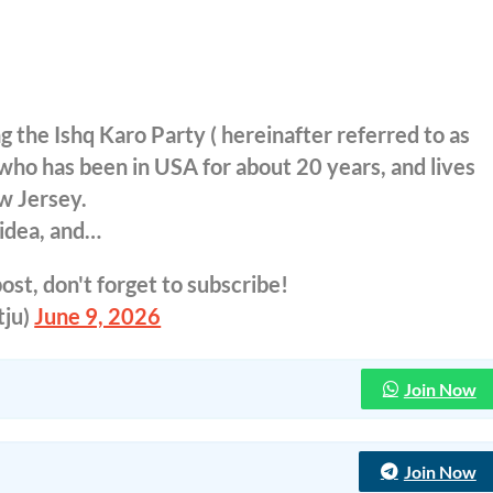
g the Ishq Karo Party ( hereinafter referred to as
, who has been in USA for about 20 years, and lives
w Jersey.
 idea, and…
ost, don't forget to subscribe!
tju)
June 9, 2026
Join Now
Join Now