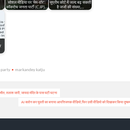
सोशल मीडिया पर 'मेम-वॉर':
सुप्रीम कोर्ट में जल्द बढ़ सकती
…
कॉकरोच जनता पार्टी (CJP)…
है जजों की संख्या,…
र
 party
markandey katju
 से मौत, तलाश जारी, जायदा मंदिर के पास घटी घटना
AI क्लोन कर युवती का बनाया आपत्तिजनक वीडियो,फिर उसी वीडियो को दिखाकर किया दुष्कर्