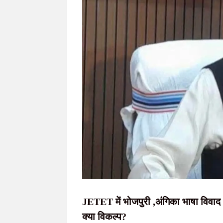
RKDF University में विश्व आदिवासी दिवस पर 
शहीद निर्मल महतो की शहादत दिवस पर उलियान पहुंचे CM हेम
इंडस टावर से पावर केबल चोरी करने वाले गिरोह क
10 अगस्त को विधानसभा घेराव की तैयारी, JPSC-JSS
सिमडेगा के एसडीओ टैक्सी स्टैंड व मार्केट कॉम्प्
JETET में भोजपुरी ,अंगिका भाषा विवाद
क्या विकल्प?