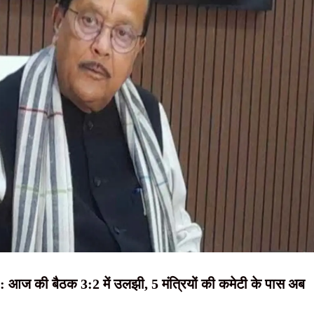
NEWS, हिंदी
भव्य आयोजन, आदिवासी संस्कृति और विरासत की दिखी जीवंत झलक
न्यूज़ , HINDI
ंत सोरेन, बोले- ‘जब तक चांद-सूरज रहेगा, निर्मल महतो तेरा नाम रहेगा’
SAMACHAR,
ा खुलासा, चार आरोपी गिरफ्तार
C रिफॉर्म मंच की छात्रों से रांची पहुंचने की अपील की
हिंदी समाचार,
लेक्स में चला अतिक्रमण हटाओ अभियान
दृष्टि नाउ
 : आज की बैठक 3:2 में उलझी, 5 मंत्रियों की कमेटी के पास अब