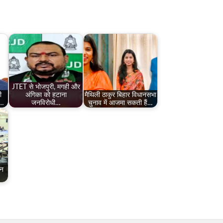
JTET से भोजपुरी, मगही और
ी
अंगिका को हटाना
मैथिली ठाकुर बिहार विधानसभा
ी…
जनविरोधी…
चुनाव में आजमा सकती हैं…
ेन