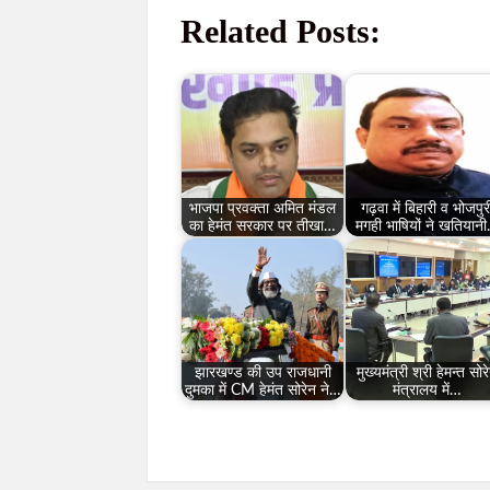
Related Posts:
भाजपा प्रवक्ता अमित मंडल
गढ़वा में बिहारी व भोजपुर
का हेमंत सरकार पर तीखा…
मगही भाषियों ने खतियान
झारखण्ड की उप राजधानी
मुख्यमंत्री श्री हेमन्त सोर
दुमका में CM हेमंत सोरेन ने…
मंत्रालय में…