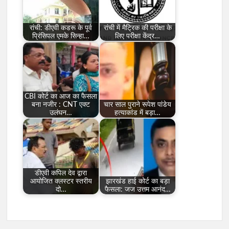
रांची: डीएवी कडरू के पूर्व
रांची में मैट्रिक की परीक्षा के
प्रिंसिपल एमके सिन्हा…
लिए परीक्षा केंद्र…
CBI कोर्ट का आज का फैसला
बना नजीर : CNT एक्ट
चार साल पुराने रूपेश पांडेय
उलंघन…
हत्याकांड में बड़ा…
डीएवी कपिल देव द्वारा
आयोजित क्लस्टर स्तरीय
झारखंड हाई कोर्ट का बड़ा
दो…
फैसला: जज उत्तम आनंद…