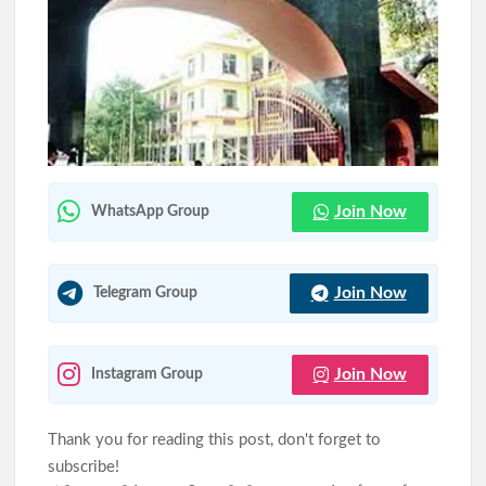
JPSC-JSSC विवाद: 10 अगस्त के विधानसभा घेराव को भाजयुमो का समर्थन,
शशांक राज बोले- छात्रों के साथ पूरी ताकत से खड़े होंगे
आदिवासी महोत्सव-2026 को लेकर प्रशासन अलर्ट, मोरहाबादी मैदान में
दंडाधिकारी-पुलिस पदाधिकारियों की संयुक्त ब्रीफिंग
Join Now
WhatsApp Group
Join Now
Telegram Group
Join Now
Instagram Group
Thank you for reading this post, don't forget to
subscribe!