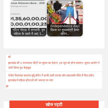
(Independence day)
र्ग्रेटर नोएडा में सनसनी: मृत
दिवस पर मुख्यमंत्री हेमंत
महिला के खाते में आए 1…
सोरेन…
Post
झारखंड की 2 राज्यसभा सीटों पर चुनाव का ऐलान: 18 जून को होगा मतदान, चुनाव आयोग ने
navigation
जारी किया पूरा शेड्यूल
गांडेय विधायक कल्पना मुर्मू सोरेन ने हाजी अली दरगाह और महालक्ष्मी मंदिर में किए दर्शन,
झारखंड में महिला हॉस्टलों की जरूरत पर जोर
खोज पट्टी