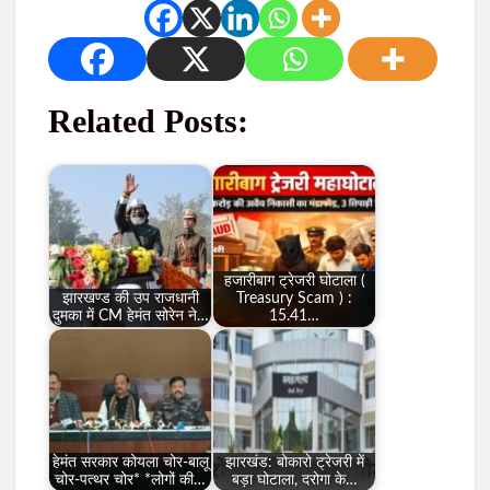
Related Posts:
हजारीबाग ट्रेजरी घोटाला (
झारखण्ड की उप राजधानी
Treasury Scam ) :
दुमका में CM हेमंत सोरेन ने…
15.41…
हेमंत सरकार कोयला चोर-बालू
झारखंड: बोकारो ट्रेजरी में
चोर-पत्थर चोर* *लोगों की…
बड़ा घोटाला, दरोगा के…