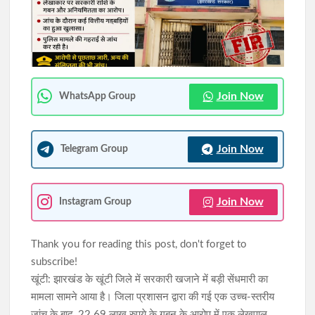
भगवान बिरसा मुंडा की विरासत को समर्पित भव्य जतरा का आगाज, मंत्री चमरा
लिंडा ने दिखाई हरी झंडी
दूसरी सोमवारी से पहले देवघर प्रशासन अलर्ट, डीसी-एसपी ने मेला क्षेत्र का
लिया जायजा
Join Now
WhatsApp Group
Join Now
Telegram Group
Join Now
Instagram Group
Thank you for reading this post, don't forget to
subscribe!
खूंटी: झारखंड के खूंटी जिले में सरकारी खजाने में बड़ी सेंधमारी का
मामला सामने आया है। जिला प्रशासन द्वारा की गई एक उच्च-स्तरीय
जांच के बाद, 22.69 लाख रुपये के गबन के आरोप में एक लेखपाल