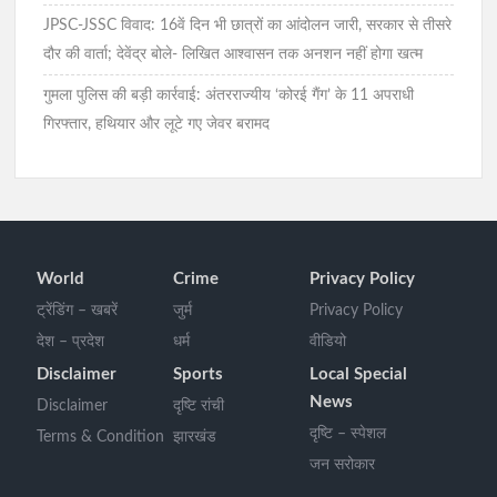
JPSC-JSSC विवाद: 16वें दिन भी छात्रों का आंदोलन जारी, सरकार से तीसरे
दौर की वार्ता; देवेंद्र बोले- लिखित आश्वासन तक अनशन नहीं होगा खत्म
गुमला पुलिस की बड़ी कार्रवाई: अंतरराज्यीय ‘कोरई गैंग’ के 11 अपराधी
गिरफ्तार, हथियार और लूटे गए जेवर बरामद
World
Crime
Privacy Policy
ट्रेंडिंग – खबरें
जुर्म
Privacy Policy
देश – प्रदेश
धर्म
वीडियो
Disclaimer
Sports
Local Special
News
Disclaimer
दृष्टि रांची
दृष्टि – स्पेशल
Terms & Condition
झारखंड
जन सरोकार