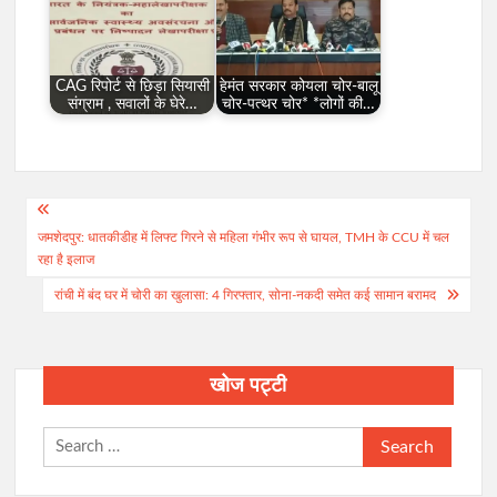
CAG रिपोर्ट से छिड़ा सियासी
हेमंत सरकार कोयला चोर-बालू
संग्राम , सवालों के घेरे…
चोर-पत्थर चोर* *लोगों की…
Post
जमशेदपुर: धातकीडीह में लिफ्ट गिरने से महिला गंभीर रूप से घायल, TMH के CCU में चल
navigation
रहा है इलाज
रांची में बंद घर में चोरी का खुलासा: 4 गिरफ्तार, सोना-नकदी समेत कई सामान बरामद
खोज पट्टी
Search
for: