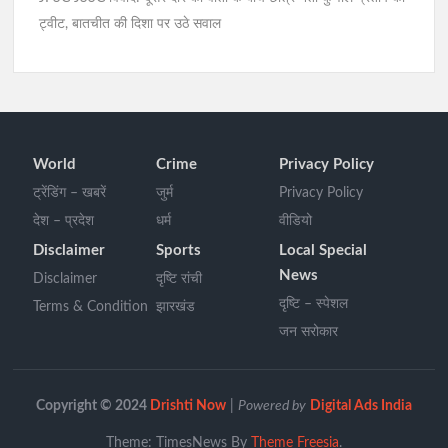
ट्वीट, बातचीत की दिशा पर उठे सवाल
World
Crime
Privacy Policy
ट्रेंडिंग – खबरें
जुर्म
Privacy Policy
देश – प्रदेश
धर्म
वीडियो
Disclaimer
Sports
Local Special
News
Disclaimer
दृष्टि रांची
दृष्टि – स्पेशल
Terms & Condition
झारखंड
जन सरोकार
Copyright © 2024
Drishti Now
|
Powered by
Digital Ads India
Theme: TimesNews By
Theme Freesia
.