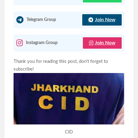
झारखंड में आज भारी बारिश का अलर्ट, रांची समेत 12 जिलों में फ्लैश फ्लड
Join Now
का खतरा
Telegram Group
JPSC-JSSC विवाद: सरकार से लंबी सकारात्मक वार्ता, लेकिन नहीं निकला
समाधान; आंदोलन रहेगा जारी
Join Now
Instagram Group
Thank you for reading this post, don't forget to
subscribe!
CID