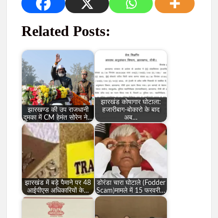
Related Posts:
झारखंड कोषागार घोटाला:
झारखण्ड की उप राजधानी
हजारीबाग-बोकारो के बाद
दुमका में CM हेमंत सोरेन ने…
अब…
झारखंड में बड़े पैमाने पर 48
डोरंडा चारा घोटाले (Fodder
आईपीएस अधिकारियों के…
Scam)मामले में 15 फरवरी…