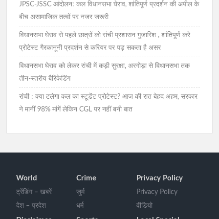
JPSC-JSSC आंदोलन: कल विधानसभा घेराव, शांतिपूर्ण प्रदर्शन की अपील के
बीच असामाजिक तत्वों पर नजर जरूरी
विधानसभा घेराव से पहले छात्रों को रांची प्रशासन गुजारिश , शांतिपूर्ण करे
प्रोटेस्ट गैरकानूनी प्रदर्शन से करियर पर पड़ सकता है असर
विधानसभा घेराव को लेकर रांची में कड़ी सुरक्षा, अरगोड़ा से विधानसभा तक
तीन-स्तरीय बैरिकेडिंग
रांची : क्या टलेगा कल का स्टूडेंट प्रोटेस्ट? आज की रात बेहद अहम, सरकार
ने मानीं 98% मांगें लेकिन CGL पर नहीं बनी बात
World
Crime
Privacy Policy
ट्रेंडिंग – खबरें
जुर्म
Privacy Policy
देश – प्रदेश
धर्म
वीडियो