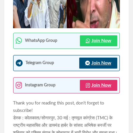
गुमला के कोइन्जारा में सर्वेश्वरी समूह ने बांटे 250 पौधे, ग्रामीणों को किया
पर्यावरण संरक्षण के लिए जागरूक
सिमडेगा में प्रतिबंधित गौवंशीय पशु के मांस के अवैध परिवहन का मामला, दो
आरोपी गिरफ्तार
Join Now
WhatsApp Group
Join Now
Telegram Group
Join Now
Instagram Group
Thank you for reading this post, don't forget to
subscribe!
डेस्क : कोलकाता/सोनारपुर, 30 मई : तृणमूल कांग्रेस (TMC) के
राष्ट्रीय महासचिव और डायमंड हार्बर के सांसद अभिषेक बनर्जी पर
शनिवार को पश्चिम बंगाल के सोनारपुर में भारी विरोध और हमला हुआ।