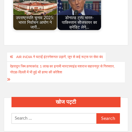
उपराष्ट्रपति चुनाव 2025:
डोनाल्ड ट्रंप भारत-
भारत निर्वाचन आयोग ने
पाकिस्तान सीजफायर का
जारी…
क्रेडिट लेने…
Post
AIR INDIA ने घटाईं इंटरनेशनल उड़ानें, जून से कई रूट्स पर सेवा बंद
navigation
देहरादून जिम हत्याकांड: 1 लाख का इनामी मास्टरमाइंड यशराज सहारनपुर से गिरफ्तार,
नोएडा-दिल्ली में भी हुई थी हत्या की कोशिश
खोज पट्टी
Search
for: