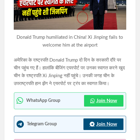
इस्तेमाल
झारखंड विस में गूंजा छात्रों पर लाठीचार्ज का मुद्दा, जयराम महतो ने CGL
परीक्षा की जांच की उठाई मांग
Donald Trump humiliated in China! Xi Jinping fails to
छात्रों के विधानसभा घेराव के दौरान बवाल, पुलिस ने किया लाठीचार्ज; कई
welcome him at the airport
छात्र घायल, सड़क बनी रणक्षेत्र
अमेरिका के राष्ट्रपति Donald Trump दो दिन के सरकारी दौरे पर
चीन पहुंच गए हैं। हालांकि बीजिंग एयरपोर्ट पर उनका स्वागत करने खुद
चीन के राष्ट्रपति Xi Jinping नहीं पहुंचे। उनकी जगह चीन के
उपराष्ट्रपति हान झेंग ने एयरपोर्ट पर ट्रंप का स्वागत किया।
Join Now
WhatsApp Group
Join Now
Telegram Group