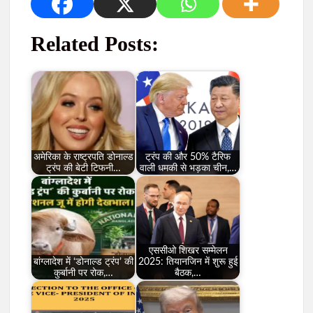
Related Posts:
अमेरिका के राष्ट्रपति डोनाल्ड
ट्रंप की और 50% टैरिफ
ट्रंप की बेटी टिफनी…
वाली धमकी से भड़का चीन,…
एससीओ शिखर सम्मेलन
बांग्लादेश में ‘डोनाल्ड ट्रंप’ की
2025: तियानजिन में शुरू हुई
कुर्बानी पर रोक,…
बैठक,…