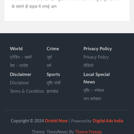
के सामने ही बाइक में लगाई आग
World
Crime
Privacy Policy
ट्रेंडिंग – खबरें
जुर्म
Privacy Policy
देश – प्रदेश
धर्म
वीडियो
Disclaimer
Sports
Local Special
News
Disclaimer
दृष्टि रांची
दृष्टि – स्पेशल
Terms & Condition
झारखंड
जन सरोकार
Copyright © 2024
Drishti Now
|
Powered by
Digital Ads India
Theme: TimesNews By
Theme Freesia
.