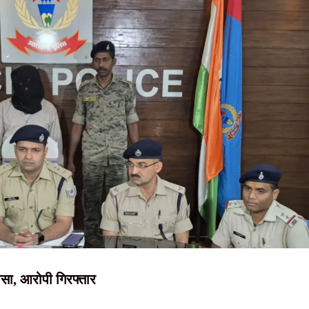
NEWS, हिंदी
 कई जिलों में बारिश और गरज-चमक का अलर्ट
न्यूज़ , HINDI
ेमंत सोरेन ने राहत कोष में दिए 3 करोड़ रुपये
्कर गिरफ्तार; 12 मवेशी बरामद
SAMACHAR,
े गिरफ्तार, न्यायिक हिरासत में भेजा गया
हिंदी समाचार,
, रांची में सबसे अधिक 6.89 लाख मामले
दृष्टि नाउ
ासा, आरोपी गिरफ्तार