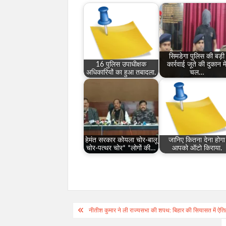
सिमडेगा पुलिस की बड़ी
16 पुलिस उपाधीक्षक
कार्रवाई जूते की दुकान मे
अधिकारियों का हुआ तबादला.
चल…
हेमंत सरकार कोयला चोर-बालू
जानिए कितना देना होगा
चोर-पत्थर चोर* *लोगों की…
आपको ऑटो किराया.
Post
नीतीश कुमार ने ली राज्यसभा की शपथ: बिहार की सियासत में ऐ