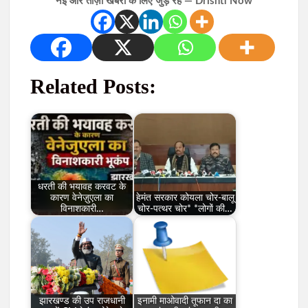
नई और ताज़ा खबरों के लिए जुड़े रहें — Drishti Now
Related Posts:
धरती की भयावह करवट के
कारण वेनेज़ुएला का
हेमंत सरकार कोयला चोर-बालू
विनाशकारी…
चोर-पत्थर चोर* *लोगों की…
झारखण्ड की उप राजधानी
इनामी माओवादी तूफान दा का