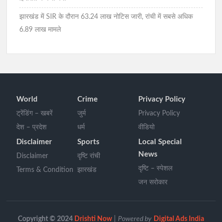
झारखंड में SIR के दौरान 63.24 लाख नोटिस जारी, रांची में सबसे अधिक
6.89 लाख मामले
World
Crime
Privacy Policy
ट्रेंडिंग – खबरें
जुर्म
Privacy Policy
देश – प्रदेश
धर्म
वीडियो
Disclaimer
Sports
Local Special
News
Disclaimer
दृष्टि रांची
दृष्टि – स्पेशल
Terms & Condition
झारखंड
जन सरोकार
Copyright © 2024
Drishti Now
|
Powered by
Digital Ads India