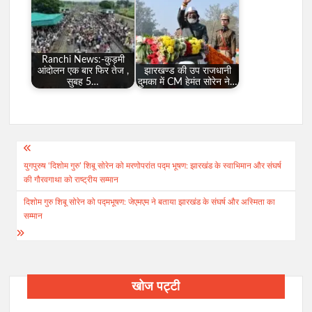
Ranchi News:-कुड़मी
आंदोलन एक बार फिर तेज ,
झारखण्ड की उप राजधानी
सुबह 5…
दुमका में CM हेमंत सोरेन ने…
Post
युगपुरुष ‘दिशोम गुरु’ शिबू सोरेन को मरणोपरांत पद्म भूषण: झारखंड के स्वाभिमान और संघर्ष
navigation
की गौरवगाथा को राष्ट्रीय सम्मान
दिशोम गुरु शिबू सोरेन को पद्मभूषण: जेएमएम ने बताया झारखंड के संघर्ष और अस्मिता का
सम्मान
खोज पट्टी