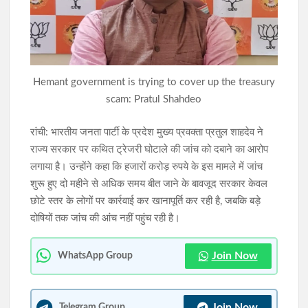
77वें राज्यव्यापी वन महोत्सव में मुख्यमंत्री हेमन्त सोरेन का संदेश, बोले- जल,
जंगल और जमीन का संरक्षण ही समृद्ध झारखंड की कुंजी
मुख्यमंत्री हेमन्त सोरेन को ब्रह्माकुमारी बहनों ने बांधी राखी, दिया प्रेम, सद्भाव
Hemant government is trying to cover up the treasury
और पवित्रता का संदेश
scam: Pratul Shahdeo
रांची: भारतीय जनता पार्टी के प्रदेश मुख्य प्रवक्ता प्रतुल शाहदेव ने
राज्य सरकार पर कथित ट्रेजरी घोटाले की जांच को दबाने का आरोप
लगाया है। उन्होंने कहा कि हजारों करोड़ रुपये के इस मामले में जांच
शुरू हुए दो महीने से अधिक समय बीत जाने के बावजूद सरकार केवल
छोटे स्तर के लोगों पर कार्रवाई कर खानापूर्ति कर रही है, जबकि बड़े
दोषियों तक जांच की आंच नहीं पहुंच रही है।
Join Now
WhatsApp Group
Join Now
Telegram Group