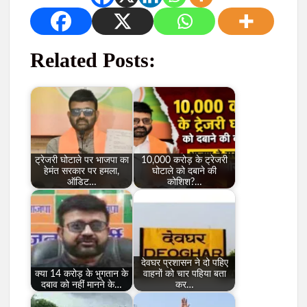
Related Posts:
ट्रेजरी घोटाले पर भाजपा का
10,000 करोड़ के ट्रेजरी
हेमंत सरकार पर हमला,
घोटाले को दबाने की
ऑडिट…
कोशिश?…
देवघर प्रशासन ने दो पहिए
क्या 14 करोड़ के भुगतान के
वाहनों को चार पहिया बता
दबाव को नहीं मानने के…
कर…