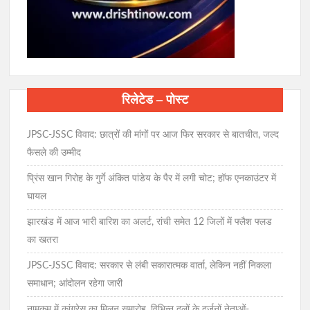
रिलेटेड – पोस्ट
JPSC-JSSC विवाद: छात्रों की मांगों पर आज फिर सरकार से बातचीत, जल्द
फैसले की उम्मीद
प्रिंस खान गिरोह के गुर्गे अंकित पांडेय के पैर में लगी चोट; हॉफ एनकाउंटर में
घायल
झारखंड में आज भारी बारिश का अलर्ट, रांची समेत 12 जिलों में फ्लैश फ्लड
का खतरा
JPSC-JSSC विवाद: सरकार से लंबी सकारात्मक वार्ता, लेकिन नहीं निकला
समाधान; आंदोलन रहेगा जारी
नामकुम में कांग्रेस का मिलन समारोह, विभिन्न दलों के दर्जनों नेताओं-