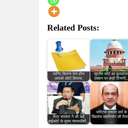
Related Posts:
जानिए कितना देना होगा
सुप्रीम कोर्ट का बुलडोज
आपको ऑटो किराया.
एक्शन पर कड़ी टिप्पणी
जस्टिस यशवंत वर्मा के
केंद्र सरकार ने की कई
खिलाफ महाभियोग की तैया
हाईकोर्ट के मुख्य न्यायाधीशों…
…