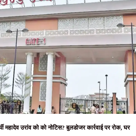
NEWS, हिंदी
 का संदेश, बोले- जल, जंगल और जमीन का संरक्षण ही समृद्ध झारखंड की कुंजी
बांधी राखी, दिया प्रेम, सद्भाव और पवित्रता का संदेश
न्यूज़ , HINDI
व , स्टेट गेस्ट हाउस में होगी बैठक
SAMACHAR,
या वितरण, पहले मरम्मत के बाद ही छात्रों को मिलेगी साइकिल
हिंदी समाचार,
 घेराव के दौरान हंगामा, छात्र नेता नेहा बोरा पर फेंकी गई स्याही
दृष्टि नाउ
रार्थी महादेव उरांव को को नोटिस? बुलडोजर कार्रवाई पर रोक, घर