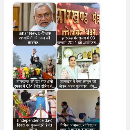
Bihar News:-शिक्षक
अभ्यर्थियों को आज की
झारखंड मंत्रालय में 03
कैबिनेट…
फरवरी 2021 को आयोजित…
झारखण्ड की उप राजधानी
झारखंड में पेसा कानून को
दुमका में CM हेमंत सोरेन ने…
लेकर अहम मुलाकात: बंधु…
(Independence day)
दिवस पर मुख्यमंत्री हेमंत
विभिन्न पंचायत, सचिवालय
सोरेन…
भवन में कोविड टीकाकरण.