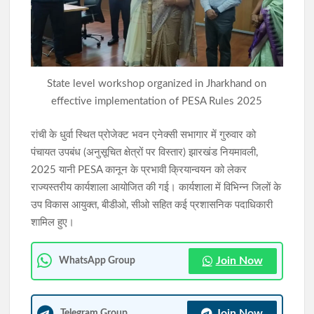
डिजिटल अरेस्ट साइबर ठगी में रांची से दो आरोपी गिरफ्तार, 1.67 करोड़ की
ठगी का मामला
रांची में निकली भव्य तिरंगा यात्रा, मोरहाबादी से अल्बर्ट एक्का चौक तक गूंजा
State level workshop organized in Jharkhand on
राष्ट्रभक्ति का संदेश
effective implementation of PESA Rules 2025
रांची के धुर्वा स्थित प्रोजेक्ट भवन एनेक्सी सभागार में गुरुवार को
पंचायत उपबंध (अनुसूचित क्षेत्रों पर विस्तार) झारखंड नियमावली,
2025 यानी PESA कानून के प्रभावी क्रियान्वयन को लेकर
राज्यस्तरीय कार्यशाला आयोजित की गई। कार्यशाला में विभिन्न जिलों के
उप विकास आयुक्त, बीडीओ, सीओ सहित कई प्रशासनिक पदाधिकारी
शामिल हुए।
Join Now
WhatsApp Group
Join Now
Telegram Group