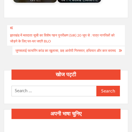
Post
झारखंड में मतदाता सूची का विशेष गहन पुनरीक्षण (SIR) 20 जून से : पात्र नागरिकों को
navigation
जोड़ने के लिए घर-घर जाएंगे BLO
जुगसलाई फायरिंग कांड का खुलासा, छह आरोपी गिरफ्तार, हथियार और कार बरामद
खोज पट्टी
Search
for:
अपनी भाषा चुनिए