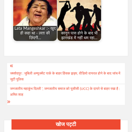
Lata Mangeshkar :- खुद
ही कहा था - लता की
कानून पास होने के बाद भी
ज़िंदगी…
झारखंड में नहीं थम रहा…
Post
जमशेदपुर : जुबिली अम्यूजमेंट पार्क के बाहर हिंसक झड़प, वीडियो वायरल होने के बाद जांच में
navigation
जुटी पुलिस
जनजातीय महाकुंभ दिल्ली ‘, जनजातीय समाज को यूसीसी (UCC) के दायरे से बाहर रखा है :
अमित शाह
खोज पट्टी