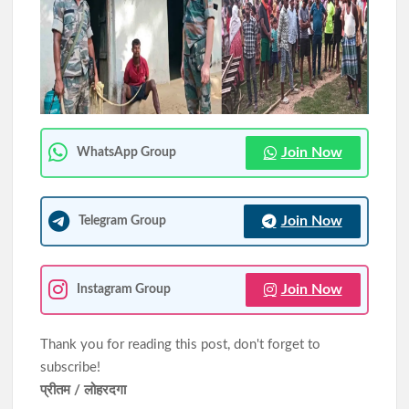
रांची में निकली भव्य तिरंगा यात्रा, मोरहाबादी से अल्बर्ट एक्का चौक तक गूंजा
राष्ट्रभक्ति का संदेश
JPSC-JSSC परीक्षा प्रणाली में सुधार को लेकर छात्रों का आंदोलन जारी,
आज फिर सरकार से होगी वार्ता
Join Now
WhatsApp Group
Join Now
Telegram Group
Join Now
Instagram Group
Thank you for reading this post, don't forget to
subscribe!
प्रीतम / लोहरदगा