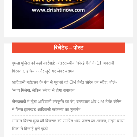
रिलेटेड – पोस्ट
गुमला पुलिस की बड़ी कार्रवाई: अंतरराज्यीय ‘कोरई गैंग’ के 11 अपराधी
गिरफ्तार, हथियार और लूटे गए जेवर बरामद
आदिवासी महोत्सव के मंच से युवाओं को CM हेमंत सोरेन का संदेश, बोले-
‘न्याय मिलेगा, लेकिन संवाद से होगा समाधान’
मोरहाबादी में गूंजा आदिवासी संस्कृति का रंग, राज्यपाल और CM हेमंत सोरेन
ने किया झारखंड आदिवासी महोत्सव का शुभारंभ
भगवान बिरसा मुंडा की विरासत को समर्पित भव्य जतरा का आगाज, मंत्री चमरा
लिंडा ने दिखाई हरी झंडी