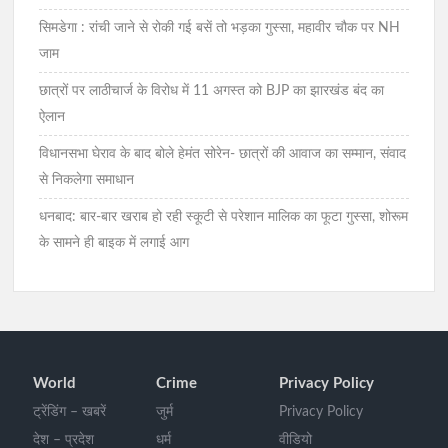
सिमडेगा : रांची जाने से रोकी गई बसें तो भड़का गुस्सा, महावीर चौक पर NH
जाम
छात्रों पर लाठीचार्ज के विरोध में 11 अगस्त को BJP का झारखंड बंद का
ऐलान
विधानसभा घेराव के बाद बोले हेमंत सोरेन- छात्रों की आवाज का सम्मान, संवाद
से निकलेगा समाधान
धनबाद: बार-बार खराब हो रही स्कूटी से परेशान मालिक का फूटा गुस्सा, शोरूम
के सामने ही बाइक में लगाई आग
World
Crime
Privacy Policy
ट्रेंडिंग – खबरें
जुर्म
Privacy Policy
देश – प्रदेश
धर्म
वीडियो