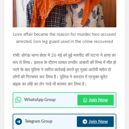
इस्तेमाल
झारखंड विस में गूंजा छात्रों पर लाठीचार्ज का मुद्दा, जयराम महतो ने CGL
परीक्षा की जांच की उठाई मांग
Love affair became the reason for murder, two accused
छात्रों के विधानसभा घेराव के दौरान बवाल, पुलिस ने किया लाठीचार्ज; कई
arrested, iron leg guard used in the crime recovered
छात्र घायल, सड़क बनी रणक्षेत्र
रांची: डोरंडा थाना क्षेत्र में 26 मई को हुई मारपीट की घटना ने हत्या का
रूप ले लिया। इलाज के दौरान घायल तनवीर अंसारी की रिम्स में मौत हो
जाने के बाद पुलिस ने त्वरित कार्रवाई करते हुए मुख्य आरोपी समेत दो
लोगों को गिरफ्तार कर लिया है। पुलिस ने वारदात में प्रयुक्त बुलेट
बाइक का लोहे का लेग गार्ड भी बरामद कर लिया है।
Join Now
WhatsApp Group
Join Now
Telegram Group