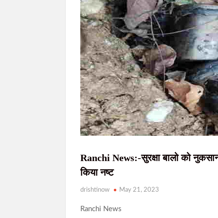
JPSC-JSSC छात्र आंदोलन को राहुल गांधी का समर्थन
AI डीपफेक पर सरकार की बड़ी सख्ती: 3 घंटे में हटाना होगा 
राहे हत्याकांड का खुलासा: मुख्य आरोपी समेत तीन गि
सिमडेगा में डीएलएमसी बैठक: न्यायिक व्यवस्था को
Ranchi News:-सुरक्षा बालो को नुकसान पह
किया नष्ट
drishtinow
May 21, 2023
Ranchi News