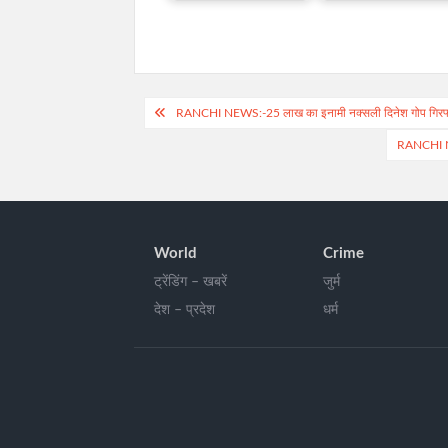
Post
RANCHI NEWS:-25 लाख का इनामी नक्सली दिनेश गोप गिरफ्तार:
navigation
RANCHI NEW
World
Crime
ट्रेंडिंग – खबरें
जुर्म
देश – प्रदेश
धर्म