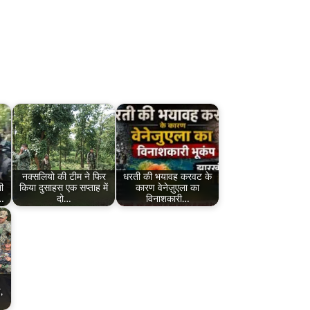
नक्सलियो की टीम ने फिर
धरती की भयावह करवट के
ी
किया दुसाहस एक सप्ताह में
कारण वेनेज़ुएला का
,…
दो…
विनाशकारी…
,