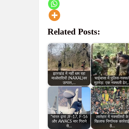
Related Posts:
झारखंड में नहीं थम रहा
माओवादियों (NAXAL)का
चाईबासा में पुलिस-नक्सल
उत्पात,…
मुठभेड़: एक नक्सली ढेर
"भारत द्वारा JF-17, F-16
लातेहार में नक्सलियों के
और AWACS मार गिराने
खिलाफ निर्णायक कार्रवाई
से…
8…