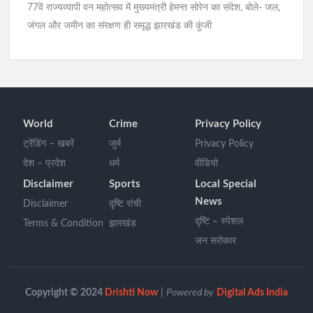
77वें राज्यव्यापी वन महोत्सव में मुख्यमंत्री हेमन्त सोरेन का संदेश, बोले- जल,
जंगल और जमीन का संरक्षण ही समृद्ध झारखंड की कुंजी
World
Crime
Privacy Policy
ट्रेंडिंग – खबरें
जुर्म
Privacy Policy
देश – प्रदेश
धर्म
वीडियो
Disclaimer
Sports
Local Special
News
Disclaimer
दृष्टि रांची
दृष्टि – स्पेशल
Terms & Condition
झारखंड
जन सरोकार
Copyright © 2024
Drishti Now
|
Powered by
Digital Ads India