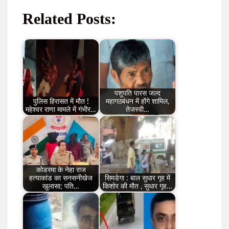
Related Posts:
पशुपति पारस जल्द
पुलिस हिरासत में मौत !
महागठबंधन में होंगे शामिल,
महेश्वर राणा मामले में गंभीर…
तेजस्वी…
कोडरमा के नेहा राज
हत्याकांड का सनसनीखेज
सिमडेगा : बाल सुधार गृह में
खुलासा; पति…
किशोर की मौत , सुधार गृह…