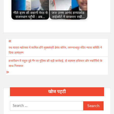
नीले ड्रम की कहानी मेरठ से
जज उत्तम आनंद हत्याकांड:
राजस्थान पहुँची : अब…
हाईकोर्ट ने बरकरार रखी…
Post
रथ यात्रा महोत्सव में शामिल होंगे मुख्यमंत्री हेमंत सोरेन, जगन्नाथपुर मंदिर न्यास समिति ने
navigation
दिया आमंत्रण
हजारीबाग में राहुल दुबे गैंग पर पुलिस की बड़ी कार्रवाई, दो बदमाश हथियार और स्कॉर्पियो के
साथ गिरफ्तार
खोज पट्टी
Search
for: