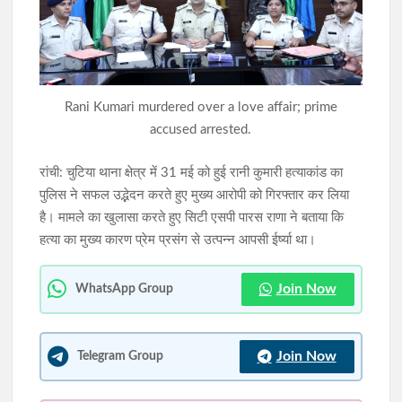
खराब साइकिलों पर बवाल: जनप्रतिनिधियों ने रुकवाया वितरण, पहले मरम्मत
के बाद ही छात्रों को मिलेगी साइकिल
जेपीएससी-जेएसएससी(JPSC) परीक्षा विवाद: विधानसभा घेराव के दौरान
Rani Kumari murdered over a love affair; prime
हंगामा, छात्र नेता नेहा बोरा पर फेंकी गई स्याही
accused arrested.
रांची: चुटिया थाना क्षेत्र में 31 मई को हुई रानी कुमारी हत्याकांड का
पुलिस ने सफल उद्भेदन करते हुए मुख्य आरोपी को गिरफ्तार कर लिया
है। मामले का खुलासा करते हुए सिटी एसपी पारस राणा ने बताया कि
हत्या का मुख्य कारण प्रेम प्रसंग से उत्पन्न आपसी ईर्ष्या था।
Join Now
WhatsApp Group
Join Now
Telegram Group