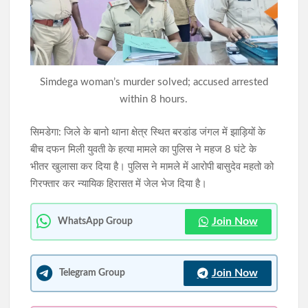
JPSC-JSSC विवाद: 10 अगस्त के विधानसभा घेराव को भाजयुमो का समर्थन,
शशांक राज बोले- छात्रों के साथ पूरी ताकत से खड़े होंगे
आदिवासी महोत्सव-2026 को लेकर प्रशासन अलर्ट, मोरहाबादी मैदान में
दंडाधिकारी-पुलिस पदाधिकारियों की संयुक्त ब्रीफिंग
Simdega woman’s murder solved; accused arrested
within 8 hours.
सिमडेगा: जिले के बानो थाना क्षेत्र स्थित बरडांड जंगल में झाड़ियों के
बीच दफन मिली युवती के हत्या मामले का पुलिस ने महज 8 घंटे के
भीतर खुलासा कर दिया है। पुलिस ने मामले में आरोपी बासुदेव महतो को
गिरफ्तार कर न्यायिक हिरासत में जेल भेज दिया है।
Join Now
WhatsApp Group
Join Now
Telegram Group