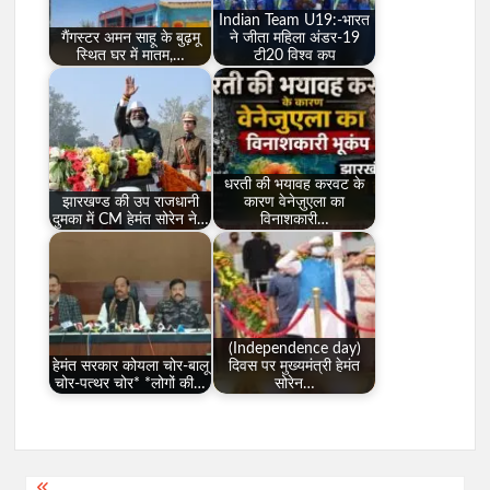
Indian Team U19:-भारत
गैंगस्टर अमन साहू के बुढ़मू
ने जीता महिला अंडर-19
स्थित घर में मातम,…
टी20 विश्व कप
धरती की भयावह करवट के
झारखण्ड की उप राजधानी
कारण वेनेज़ुएला का
दुमका में CM हेमंत सोरेन ने…
विनाशकारी…
(Independence day)
हेमंत सरकार कोयला चोर-बालू
दिवस पर मुख्यमंत्री हेमंत
चोर-पत्थर चोर* *लोगों की…
सोरेन…