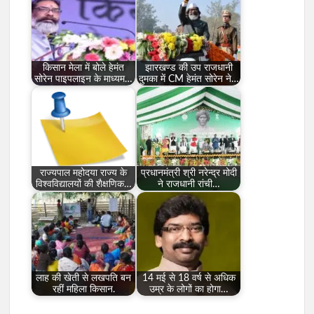
किसान मेला में बोले हेमंत
झारखण्ड की उप राजधानी
सोरेन पाइपलाइन के माध्यम…
दुमका में CM हेमंत सोरेन ने…
राज्यपाल महोदया राज्य के
प्रधानमंत्री श्री नरेन्द्र मोदी
विश्वविद्यालयों की शैक्षणिक…
ने राजधानी रांची…
लाह की खेती से लखपति बन
14 मई से 18 वर्ष से अधिक
रहीं महिला किसान.
उम्र के लोगों का होगा…