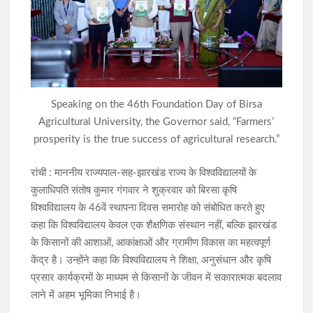
राहे हत्याकांड का खुलासा: मुख्य आरोपी समेत तीन गिरफ्तार, हत्या में प्रयुक्त
फरसा बरामद
सिमडेगा में डीएलएमसी बैठक: न्यायिक व्यवस्था को अधिक प्रभावी बनाने पर
जोर, 50 से अधिक एजेंडों की समीक्षा
Speaking on the 46th Foundation Day of Birsa
Agricultural University, the Governor said, “Farmers’
prosperity is the true success of agricultural research.”
रांची : माननीय राज्यपाल-सह-झारखंड राज्य के विश्वविद्यालयों के
कुलाधिपति संतोष कुमार गंगवार ने शुक्रवार को बिरसा कृषि
विश्वविद्यालय के 46वें स्थापना दिवस समारोह को संबोधित करते हुए
कहा कि विश्वविद्यालय केवल एक शैक्षणिक संस्थान नहीं, बल्कि झारखंड
के किसानों की आशाओं, आकांक्षाओं और ग्रामीण विकास का महत्वपूर्ण
केंद्र है। उन्होंने कहा कि विश्वविद्यालय ने शिक्षा, अनुसंधान और कृषि
प्रसार कार्यक्रमों के माध्यम से किसानों के जीवन में सकारात्मक बदलाव
लाने में अहम भूमिका निभाई है।