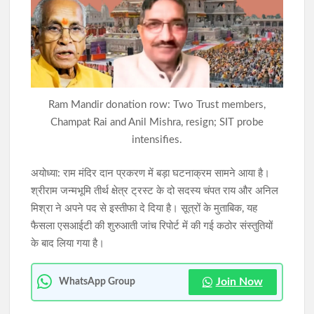
JPSC-JSSC विवाद: हर स्टेकहोल्डर से बात करेगी प्रतिनिधिमंडल, सुझाव के
लिए ई-मेल भी जारी; NSUI और रिफॉर्म मंच से हुई बातचीत
सरकार और छात्र प्रतिनिधिमंडल के बीच दूसरे दौर की वार्ता संपन्न, दोनों
पक्षों ने बताया सकारात्मक
Ram Mandir donation row: Two Trust members,
Champat Rai and Anil Mishra, resign; SIT probe
intensifies.
अयोध्या: राम मंदिर दान प्रकरण में बड़ा घटनाक्रम सामने आया है।
श्रीराम जन्मभूमि तीर्थ क्षेत्र ट्रस्ट के दो सदस्य चंपत राय और अनिल
मिश्रा ने अपने पद से इस्तीफा दे दिया है। सूत्रों के मुताबिक, यह
फैसला एसआईटी की शुरुआती जांच रिपोर्ट में की गई कठोर संस्तुतियों
के बाद लिया गया है।
Join Now
WhatsApp Group