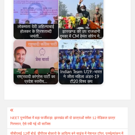
लोकमाता देवी अहिल्याबाई
होलकर के त्रिशताब्दी
झारखण्ड की उप राजधानी
जयंती…
दुमका में CM हेमंत सोरेन ने…
Indian Team U19:-भारत
राष्ट्रवादी कांग्रेस पार्टी का
ने जीता महिला अंडर-19
प्रदेश स्तरीय…
टी20 विश्व कप
Post
NEET पुनर्परीक्षा में बड़ा फर्जीवाड़ा: झारखंड की दो छात्राओं समेत 12 मेडिकल छात्र
navigation
गिरफ्तार, ऐसे रची गई थी साजिश
सीबीएसई 12वीं बोर्ड: डीपीएस बोकारो के आदित्य बने साइंस में नेशनल टॉपर, पुनर्मूल्यांकन में