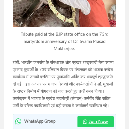
खराब साइकिलों पर बवाल: जनप्रतिनिधियों ने रुकवाया वितरण, पहले मरम्मत
के बाद ही छात्रों को मिलेगी साइकिल
जेपीएससी-जेएसएससी(JPSC) परीक्षा विवाद: विधानसभा घेराव के दौरान
Tribute paid at the BJP state office on the 73rd
हंगामा, छात्र नेता नेहा बोरा पर फेंकी गई स्याही
martyrdom anniversary of Dr. Syama Prasad
Mukherjee.
रांची: भारतीय जनसंघ के संस्थापक और प्रखर राष्ट्रवादी नेता श्यामा
प्रसाद मुखर्जी के 73वें बलिदान दिवस पर मंगलवार को भाजपा प्रदेश
कार्यालय में उनकी प्रतिमा पर पुष्पांजलि अर्पित कर भावपूर्ण श्रद्धांजलि
दी गई। इस अवसर पर भाजपा नेताओं और कार्यकर्ताओं ने डॉ. मुखर्जी
के राष्ट्र निर्माण में योगदान को याद करते हुए उन्हें नमन किया।
कार्यक्रम में भाजपा के प्रदेश महामंत्री (संगठन) कर्मवीर सिंह सहित
पार्टी के वरिष्ठ पदाधिकारी एवं बड़ी संख्या में कार्यकर्ता उपस्थित रहे।
Join Now
WhatsApp Group