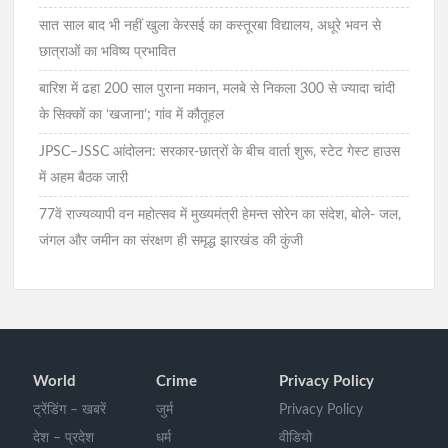
सात साल बाद भी नहीं खुला केरसई का कस्तूरबा विद्यालय, अधूरे भवन से
छात्राओं का भविष्य प्रभावित
बारिश में ढहा 200 साल पुराना मकान, मलबे से निकला 300 से ज्यादा चांदी
के सिक्कों का ‘खजाना’; गांव में कौतूहल
JPSC–JSSC आंदोलन: सरकार-छात्रों के बीच वार्ता शुरू, स्टेट गेस्ट हाउस
में अहम बैठक जारी
77वें राज्यव्यापी वन महोत्सव में मुख्यमंत्री हेमन्त सोरेन का संदेश, बोले- जल,
जंगल और जमीन का संरक्षण ही समृद्ध झारखंड की कुंजी
World
Crime
Privacy Policy
ट्रेंडिंग – खबरें
जुर्म
Privacy Policy
देश – प्रदेश
धर्म
वीडियो