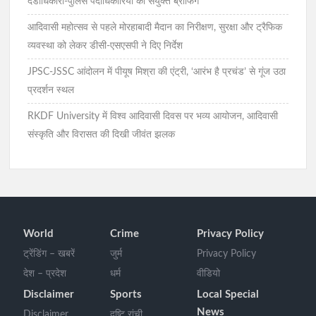
दंडाधिकारी-पुलिस पदाधिकारियों की संयुक्त ब्रीफिंग
आदिवासी महोत्सव से पहले मोरहाबादी मैदान का निरीक्षण, सुरक्षा और ट्रैफिक
व्यवस्था को लेकर डीसी-एसएसपी ने दिए निर्देश
JPSC-JSSC आंदोलन में पीयूष मिश्रा की एंट्री, ‘आरंभ है प्रचंड’ से गूंज उठा
प्रदर्शन स्थल
RKDF University में विश्व आदिवासी दिवस पर भव्य आयोजन, आदिवासी
संस्कृति और विरासत की दिखी जीवंत झलक
World
Crime
Privacy Policy
ट्रेंडिंग – खबरें
जुर्म
Privacy Policy
देश – प्रदेश
धर्म
वीडियो
Disclaimer
Sports
Local Special
News
Disclaimer
दृष्टि रांची