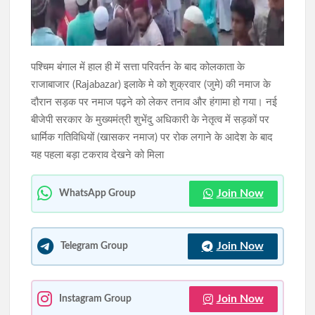
77वें राज्यव्यापी वन महोत्सव में मुख्यमंत्री हेमन्त सोरेन का संदेश, बोले- जल,
जंगल और जमीन का संरक्षण ही समृद्ध झारखंड की कुंजी
पश्चिम बंगाल में हाल ही में सत्ता परिवर्तन के बाद कोलकाता के
मुख्यमंत्री हेमन्त सोरेन को ब्रह्माकुमारी बहनों ने बांधी राखी, दिया प्रेम, सद्भाव
राजाबाजार (Rajabazar) इलाके मे को शुक्रवार (जुमे) की नमाज के
और पवित्रता का संदेश
दौरान सड़क पर नमाज पढ़ने को लेकर तनाव और हंगामा हो गया। नई
बीजेपी सरकार के मुख्यमंत्री शुभेंदु अधिकारी के नेतृत्व में सड़कों पर
धार्मिक गतिविधियों (खासकर नमाज) पर रोक लगाने के आदेश के बाद
यह पहला बड़ा टकराव देखने को मिला
Join Now
WhatsApp Group
Join Now
Telegram Group
Join Now
Instagram Group