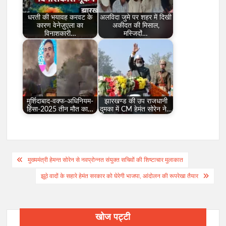
धरती की भयावह करवट के
अलविदा जुमे पर शहर में दिखी
कारण वेनेज़ुएला का
अकीदत की मिसाल,
विनाशकारी…
मस्जिदों…
मुर्शिदाबाद-वक्फ-अधिनियम-
झारखण्ड की उप राजधानी
हिंसा-2025 तीन मौत का…
दुमका में CM हेमंत सोरेन ने…
Post
मुख्यमंत्री हेमन्त सोरेन से नवप्रोन्नत संयुक्त सचिवों की शिष्टाचार मुलाकात
navigation
झूठे वादों के सहारे हेमंत सरकार को घेरेगी भाजपा, आंदोलन की रूपरेखा तैयार
खोज पट्टी