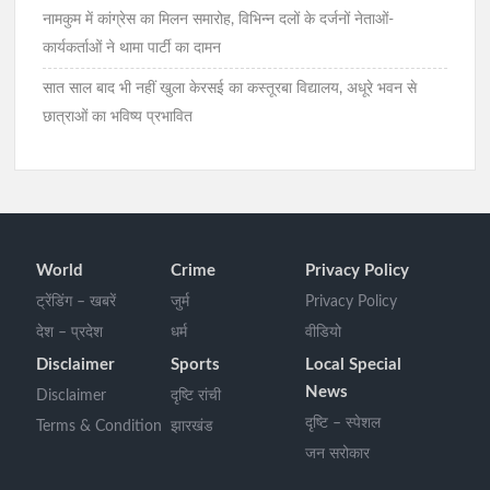
नामकुम में कांग्रेस का मिलन समारोह, विभिन्न दलों के दर्जनों नेताओं-
कार्यकर्ताओं ने थामा पार्टी का दामन
सात साल बाद भी नहीं खुला केरसई का कस्तूरबा विद्यालय, अधूरे भवन से
छात्राओं का भविष्य प्रभावित
World
Crime
Privacy Policy
ट्रेंडिंग – खबरें
जुर्म
Privacy Policy
देश – प्रदेश
धर्म
वीडियो
Disclaimer
Sports
Local Special
News
Disclaimer
दृष्टि रांची
दृष्टि – स्पेशल
Terms & Condition
झारखंड
जन सरोकार