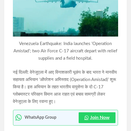
राहे हत्याकांड का खुलासा: मुख्य आरोपी समेत तीन गिरफ्तार, हत्या में प्रयुक्त
फरसा बरामद
सिमडेगा में डीएलएमसी बैठक: न्यायिक व्यवस्था को अधिक प्रभावी बनाने पर
जोर, 50 से अधिक एजेंडों की समीक्षा
Venezuela Earthquake: India launches ‘Operation
Amistad’; two Air Force C-17 aircraft depart with relief
supplies and a field hospital.
नई दिल्ली: वेनेजुएला में आए विनाशकारी भूकंप के बाद भारत ने मानवीय
सहायता अभियान ‘ऑपरेशन अमिस्ताद (Operation Amistad)’ शुरू
किया है। इस अभियान के तहत भारतीय वायुसेना के दो C-17
ग्लोबमास्टर परिवहन विमान आज राहत एवं बचाव सामग्री लेकर
वेनेजुएला के लिए रवाना हुए।
Join Now
WhatsApp Group