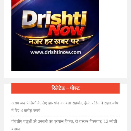
रिलेटेड – पोस्ट
असम बाढ़ पीड़ितों के लिए झारखंड का बड़ा सहयोग, हेमंत सोरेन ने राहत कोष
में दिए 3 करोड़ रुपये
गोवंशीय पशुओं की तस्करी का प्रयास विफल, दो तस्कर गिरफ्तार; 12 मवेशी
बरामद