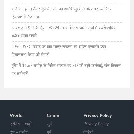
शादी का झांसा देकर दुष्कर्म करने का आरोपी मुंबई से गिरफ्तार, न्यायिक
हिरासत में भेजा गया
झारखंड में SIR के दौरान 63.24 लाख नोटिस जारी, रांची में सबसे अधिक
6.89 लाख मामले
JPSC-JSSC विवाद पर वाम छात्र संगठनों का शक्ति प्रदर्शन कल,
विधानसभा घेराव की तैयारी
मुंगेर में 11.67 करोड़ के निवेश घोटाले पर ED की बड़ी कार्रवाई, पांच ठिकानों
पर छापेमारी
World
Crime
Privacy Policy
ट्रेंडिंग – खबरें
जुर्म
Privacy Policy
देश – प्रदेश
धर्म
वीडियो