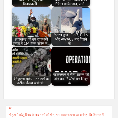
विनाशकारी…
टिकेगा पाकिस्तान, जानें…
"भारत द्वारा JF-17, F-16
झारखण्ड की उप राजधानी
और AWACS मार गिराने
दुमका में CM हेमंत सोरेन ने…
से…
पाकिस्तान में सैन्य शासन की
वेनेजुएला भूकंप : हताहतों की
ओर कदम? ऑपरेशन सिंदूर
सटीक संख्या अभी भी…
के…
Post
गोड्डा में घरेलू विवाद के बाद पत्नी की मौत, गला दबाकर हत्या का आरोप; पति हिरासत में