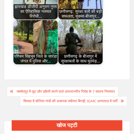
झारखंड डीजीपी अनुराग गुप्ता
का ऐतिहासिक नक्सल
छत्तीसगढ़: सुरक्षा बलों की बड़ी
विरोधी…
सफलता, सुकमा-बीजापुर…
पश्चिम सिंहभूम जिले के सारंडा
छत्तीसगढ़ के बीजापुर में
जंगल में पुलिस और…
सुरक्षाबलों के साथ मुठभेड़…
Post
जमशेदपुर में लूट और डकैती करने वाले अंतरराज्यीय गिरोह के 7 सदस्य गिरफ्तार
navigation
शिमला में सोनिया गांधी की अचानक तबीयत बिगड़ी, IGMC अस्पताल में भर्ती
खोज पट्टी