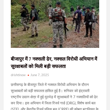
लिया जायजा
दृष
धनबाद : कुलपति को जमीन पर बैठाया, छात्रों ने घेरा विश्वविद्यालय; 11 सूत्री
मांगों पर लिखित आश्वासन के बाद थमा हंगामा
बारिश में ढही दीवार तो सामने आया पुराना राज, घड़े में मिले चांदी के सिक्के;
हजारीबाग के गांव में मची हलचल
डिजिटल अरेस्ट साइबर ठगी में रांची से दो आरोपी गिरफ्तार, 1.67 करोड़ की
ठगी का मामला
बीजापुर में 7 नक्सली ढेर, नक्सल विरोधी अभियान में
सुरक्षाबलों को मिली बड़ी सफलता
रांची में निकली भव्य तिरंगा यात्रा, मोरहाबादी से अल्बर्ट एक्का चौक तक गूंजा
राष्ट्रभक्ति का संदेश
drishtinow
June 7, 2025
छत्तीसगढ़ के बीजापुर जिले में नक्सल विरोधी अभियान के दौरान
JPSC-JSSC परीक्षा प्रणाली में सुधार को लेकर छात्रों का आंदोलन जारी,
आज फिर सरकार से होगी वार्ता
सुरक्षाबलों को बड़ी सफलता हासिल हुई है। शनिवार को इंद्रावती
राष्ट्रीय उद्यान क्षेत्र में हुई मुठभेड़ में सुरक्षाबलों ने 7 नक्सलियों को ढेर
कर दिया। इस अभियान में जिला रिजर्व गार्ड (DRG), विशेष कार्य बल
सिमडेगा में अतिक्रमण के खिलाफ चला अभियान, बस स्टैंड से महावीर चौक
तक हटाए गए अवैध कब्जे
(STF), और केंद्रीय रिजर्व पुलिस बल (CRPF) की कोबरा बटालियन के