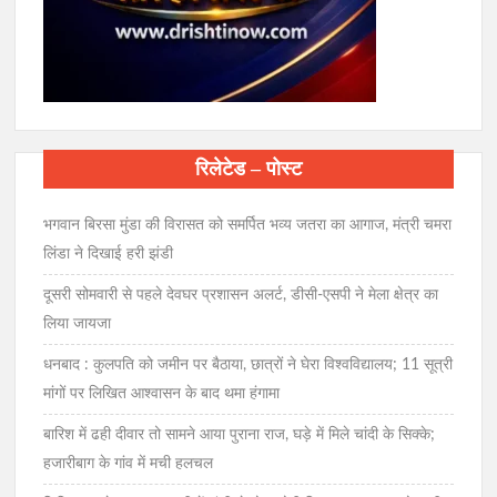
रिलेटेड – पोस्ट
भगवान बिरसा मुंडा की विरासत को समर्पित भव्य जतरा का आगाज, मंत्री चमरा
लिंडा ने दिखाई हरी झंडी
दूसरी सोमवारी से पहले देवघर प्रशासन अलर्ट, डीसी-एसपी ने मेला क्षेत्र का
लिया जायजा
धनबाद : कुलपति को जमीन पर बैठाया, छात्रों ने घेरा विश्वविद्यालय; 11 सूत्री
मांगों पर लिखित आश्वासन के बाद थमा हंगामा
बारिश में ढही दीवार तो सामने आया पुराना राज, घड़े में मिले चांदी के सिक्के;
हजारीबाग के गांव में मची हलचल