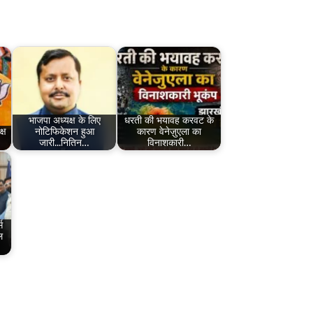
भाजपा अध्यक्ष के लिए
धरती की भयावह करवट के
क्ष
नोटिफिकेशन हुआ
कारण वेनेज़ुएला का
जारी...नितिन…
विनाशकारी…
स
ल