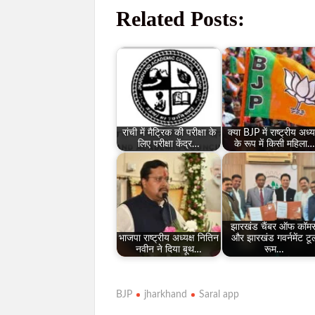
Related Posts:
रांची में मैट्रिक की परीक्षा के
क्या BJP में राष्ट्रीय अध्य
लिए परीक्षा केंद्र…
के रूप में किसी महिला…
झारखंड चैंबर ऑफ कॉमर्
भाजपा राष्ट्रीय अध्यक्ष नितिन
और झारखंड गवर्नमेंट टू
नवीन ने दिया बूथ…
रूम…
BJP
jharkhand
Saral app