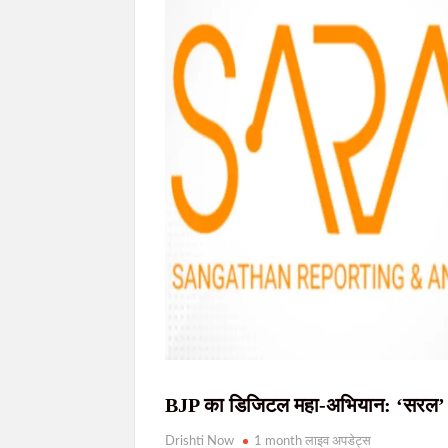
मुख्यमंत्री हेमन्त सोरेन को ब्रह्माकुमारी बहनों ने 
JPSC आंदोलन: सरकार-छात्र वार्ता आज देर शाम संभ
खराब साइकिलों पर बवाल: जनप्रतिनिधियों ने रुकवा
जेपीएससी-जेएसएससी(JPSC) परीक्षा विवाद: विधानसभा
JPSC-JSSC आंदोलन: सरकार से वार्ता के लिए 10 
BJP का डिजिटल महा-अभियान: ‘सरल’ ऐप से
Drishti Now
1 month लाइव अपडेट्स