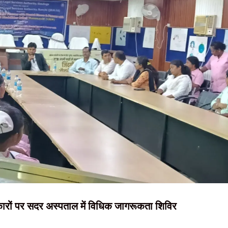
NEWS, हिंदी
धानसभा परिसर के 750 मीटर दायरे में निषेधाज्ञा लागू
चरित्र उजागर: आदित्य साहू
न्यूज़ , HINDI
SAMACHAR,
की कमेटी बनाएगी सरकार, कांग्रेस प्रभारी के. राजू बोले- संवाद से निकलेगा
हिंदी समाचार,
 राज्य स्तरीय युवा अधिवेशन, तैयारियां अंतिम चरण में
ूजन के साथ शुरू की पूजा पंडाल निर्माण की तैयारियां
दृष्टि नाउ
िकारों पर सदर अस्पताल में विधिक जागरूकता शिविर