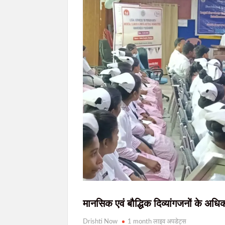
झारखंड विधानसभा के मॉनसून सत्र के दौरान नए वि
झारखंड में छात्रों के मुद्दे पर कांग्रेस का दोहरा 
JPSC-JSSC विवाद: छात्रों से बातचीत के लिए चार मंत्रियों 
समाधान
7-8 अगस्त को जमशेदपुर में आजसू युवा प्रकोष्ठ का
रांची: चंद्रशेखर आजाद दुर्गा पूजा समिति ने भूमि प
मानसिक एवं बौद्धिक दिव्यांगजनों के अध
Drishti Now
1 month लाइव अपडेट्स