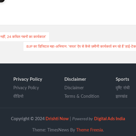
 नहीं, 24 कथित गबनों का कार्यकाल’
BJP का डिजिटल महा-अभियान: ‘सरल’ ऐप से कैसे ज़मीनी कार्यकर्ता बन रहे हैं ‘हाई-टेक
Privacy Policy
Disclaimer
Sports
Privacy Policy
Disclaimer
दृष्टि रांची
वीडियो
Terms & Condition
झारखंड
Copyright © 2024
Drishti Now
|
Powered by
Digital Ads India
Theme: TimesNews By
Theme Freesia
.