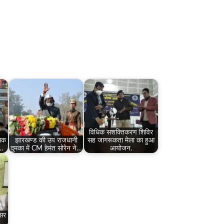
विधिक सशक्तिकरण शिविर
धिक
झारखण्ड की उप राजधानी
सह जागरूकता मेला का हुआ
ं…
दुमका में CM हेमंत सोरेन ने…
आयोजन.
िसर