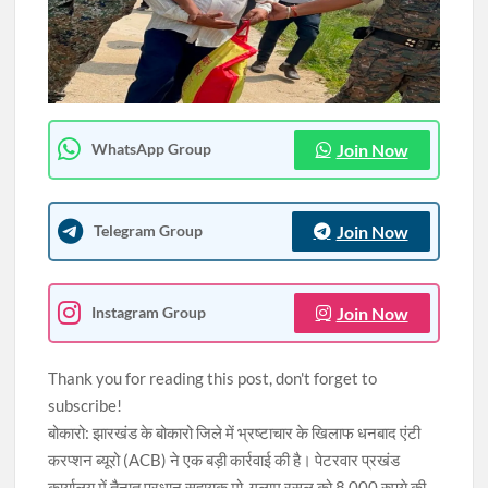
भगवान बिरसा मुंडा की विरासत को समर्पित भव्य जतरा का आगाज, मंत्री चमरा
लिंडा ने दिखाई हरी झंडी
दूसरी सोमवारी से पहले देवघर प्रशासन अलर्ट, डीसी-एसपी ने मेला क्षेत्र का
लिया जायजा
Join Now
WhatsApp Group
Join Now
Telegram Group
Join Now
Instagram Group
Thank you for reading this post, don't forget to
subscribe!
बोकारो: झारखंड के बोकारो जिले में भ्रष्टाचार के खिलाफ धनबाद एंटी
करप्शन ब्यूरो (ACB) ने एक बड़ी कार्रवाई की है। पेटरवार प्रखंड
कार्यालय में तैनात प्रधान सहायक मो. गुलाम रसूल को 8,000 रुपये की