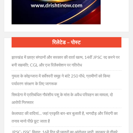
रिलेटेड – पोस्ट
झारखंड में छात्र संगठनों और सरकार की वार्ता खत्म, 14वीं JPSC रद्द करने पर
बनी सहमति; CGL और एज रिलैक्सेशन पर गतिरोध
गुमला के कोइन्जारा में सर्वेश्वरी समूह ने बांटे 250 पौधे, ग्रामीणों को किया
पर्यावरण संरक्षण के लिए जागरूक
सिमडेगा में प्रतिबंधित गौवंशीय पशु के मांस के अवैध परिवहन का मामला, दो
आरोपी गिरफ्तार
केलाघाट की वादियां… जहां प्रकृति बार-बार बुलाती है, भागदौड़ और जिंदगी का
तनाव मानो पीछे छूट जाता है
JPSC-JSSC विवाद: 16वें दिन भी छात्रों का आंदोलन जारी, सरकार से तीसरे