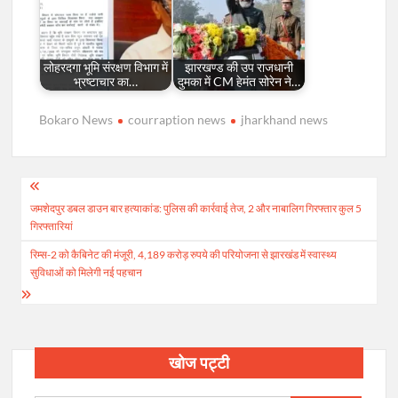
लोहरदगा भूमि संरक्षण विभाग में
झारखण्ड की उप राजधानी
भ्रष्टाचार का…
दुमका में CM हेमंत सोरेन ने…
Bokaro News
courraption news
jharkhand news
Post
जमशेदपुर डबल डाउन बार हत्याकांड: पुलिस की कार्रवाई तेज, 2 और नाबालिग गिरफ्तार कुल 5
navigation
गिरफ्तारियां
रिम्स-2 को कैबिनेट की मंजूरी, 4,189 करोड़ रुपये की परियोजना से झारखंड में स्वास्थ्य
सुविधाओं को मिलेगी नई पहचान
खोज पट्टी