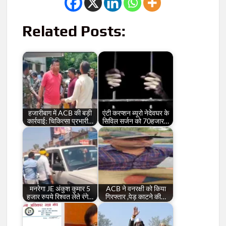
Related Posts:
हजारीबाग में ACB की बड़ी
एंटी करप्शन ब्यूरो नेदेवघर के
कार्रवाई: चिकित्सा प्रभारी…
सिविल सर्जन को 70हजार…
मनरेगा JE अंकुश कुमार 5
ACB ने वनरक्षी को किया
हजार रुपये रिश्वत लेते रंगे…
गिरफ्तार ,पेड़ काटने की…