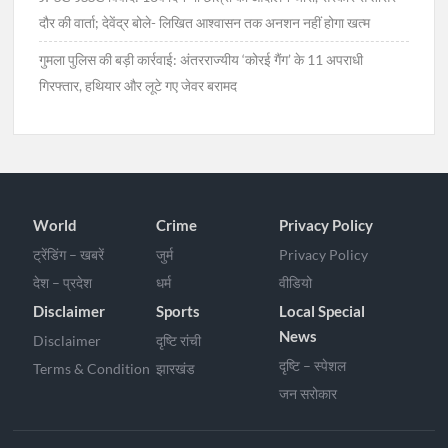
दौर की वार्ता; देवेंद्र बोले- लिखित आश्वासन तक अनशन नहीं होगा खत्म
गुमला पुलिस की बड़ी कार्रवाई: अंतरराज्यीय ‘कोरई गैंग’ के 11 अपराधी
गिरफ्तार, हथियार और लूटे गए जेवर बरामद
World
Crime
Privacy Policy
ट्रेंडिंग – खबरें
जुर्म
Privacy Policy
देश – प्रदेश
धर्म
वीडियो
Disclaimer
Sports
Local Special
News
Disclaimer
दृष्टि रांची
दृष्टि – स्पेशल
Terms & Condition
झारखंड
जन सरोकार