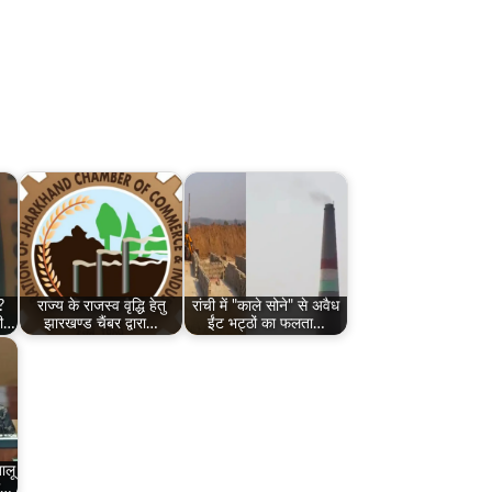
?
राज्य के राजस्व वृद्धि हेतु
रांची में "काले सोने" से अवैध
री…
झारखण्ड चैंबर द्वारा…
ईंट भट्ठों का फलता…
ालू
की…