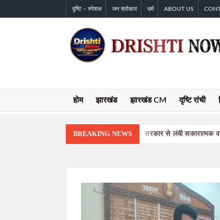
Skip
दृष्टि – स्पेशल
जन सरोकार
धर्म
ABOUT US
CON
to
content
होम
झारखंड
झारखंड CM
दृष्टि रांची
JPSC-JSSC विवाद: सरकार से लंबी सकारात्मक वार
BREAKING NEWS
नामकुम में कांग्रेस का मिलन समारोह, विभिन्न दलों क
सात साल बाद भी नहीं खुला केरसई का कस्तूरबा विद
बारिश में ढहा 200 साल पुराना मकान, मलबे से निकल
JPSC–JSSC आंदोलन: सरकार-छात्रों के बीच वार्ता 