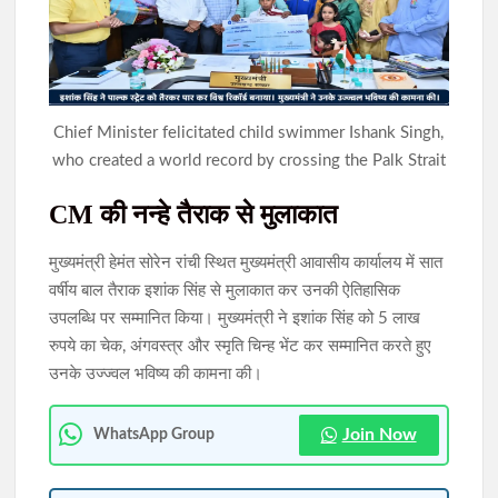
राहे हत्याकांड का खुलासा: मुख्य आरोपी समेत तीन गिरफ्तार, हत्या में प्रयुक्त
फरसा बरामद
सिमडेगा में डीएलएमसी बैठक: न्यायिक व्यवस्था को अधिक प्रभावी बनाने पर
Chief Minister felicitated child swimmer Ishank Singh,
जोर, 50 से अधिक एजेंडों की समीक्षा
who created a world record by crossing the Palk Strait
CM की नन्हे तैराक से मुलाकात
मुख्यमंत्री हेमंत सोरेन रांची स्थित मुख्यमंत्री आवासीय कार्यालय में सात
वर्षीय बाल तैराक इशांक सिंह से मुलाकात कर उनकी ऐतिहासिक
उपलब्धि पर सम्मानित किया। मुख्यमंत्री ने इशांक सिंह को 5 लाख
रुपये का चेक, अंगवस्त्र और स्मृति चिन्ह भेंट कर सम्मानित करते हुए
उनके उज्ज्वल भविष्य की कामना की।
Join Now
WhatsApp Group