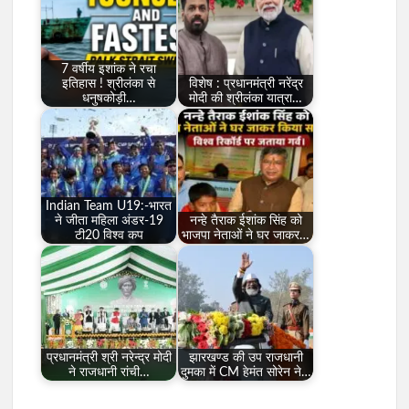
7 वर्षीय इशांक ने रचा
इतिहास ! श्रीलंका से
विशेष : प्रधानमंत्री नरेंद्र
धनुषकोड़ी…
मोदी की श्रीलंका यात्रा…
Indian Team U19:-भारत
ने जीता महिला अंडर-19
नन्हे तैराक ईशांक सिंह को
टी20 विश्व कप
भाजपा नेताओं ने घर जाकर…
प्रधानमंत्री श्री नरेन्द्र मोदी
झारखण्ड की उप राजधानी
ने राजधानी रांची…
दुमका में CM हेमंत सोरेन ने…