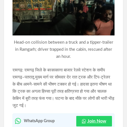
झारखंड में SIR के दौरान 63.24 लाख नोटिस जारी, रांची में सबसे अधिक
6.89 लाख मामले
JPSC-JSSC विवाद पर वाम छात्र संगठनों का शक्ति प्रदर्शन कल,
विधानसभा घेराव की तैयारी
Head-on collision between a truck and a tipper-trailer
in Ramgarh; driver trapped in the cabin, rescued after
an hour.
रामगढ़: रामगढ़ जिले के बरकाकाना बाजार रेलवे स्टेशन के समीप
रामगढ़–पतरातू मुख्य मार्ग पर सोमवार देर रात ट्रक और टिप-ट्रेलर
के बीच आमने-सामने की भीषण टक्कर हो गई। हादसा इतना भीषण था
कि ट्रक का अगला हिस्सा पूरी तरह क्षतिग्रस्त हो गया और चालक
केबिन में बुरी तरह फंस गया। घटना के बाद मौके पर लोगों की भारी भीड़
जुट गई।
Join Now
WhatsApp Group