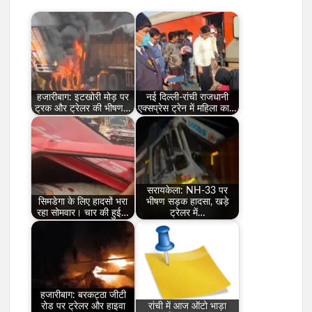
हजारीबाग: इटखोरी मोड़ पर
नई दिल्ली-रांची राजधानी
ट्रक और ट्रेलर की भीषण…
एक्सप्रेस ट्रेन में महिला का…
सरायकेला: NH-33 पर
सिमडेगा के लिए हादसों भरा
भीषण सड़क हादसा, खड़े
रहा सोमवार। चार की हुई…
ट्रेलर में…
हजारीबाग: बरकट्ठा जीटी
रोड पर ट्रेलर और हाइवा
रांची में आज ऑटो भाड़ा