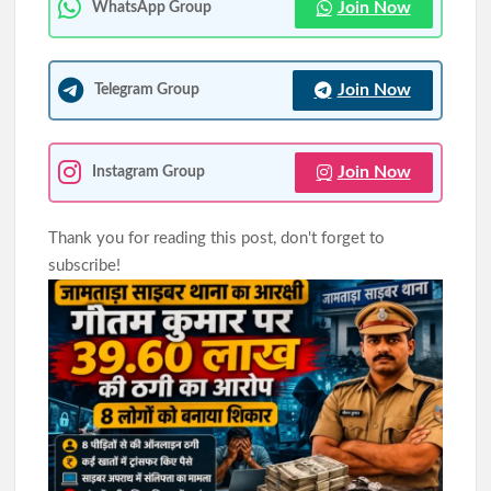
Join Now
WhatsApp Group
सिमडेगा में अतिक्रमण के खिलाफ चला अभियान, बस स्टैंड से महावीर चौक
तक हटाए गए अवैध कब्जे
Join Now
Telegram Group
JPSC-JSSC आंदोलन को जयराम महतो का समर्थन, पुराने विधानसभा परिसर
में बैठे निर्जला उपवास पर
Join Now
Instagram Group
Thank you for reading this post, don't forget to
subscribe!