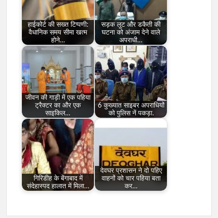
हाईकोर्ट की सख्त टिप्पणी:
सड़क लूट और डकैती की
वैधानिक समय सीमा खत्म
घटना को अंजाम देने वाले
होने…
अपराधी…
जीवन की गाड़ी में एक पहिया
ट्रैक्टर का और एक
6 कुख्यात साइबर अपराधियों
साइकिल…
को पुलिस नें पकड़ा.
देवघर प्रशासन ने दो पहिए
गिरिडीह के बेंगाबाद में
वाहनों को चार पहिया बता
संदेहास्पद हालात में मिला…
कर…