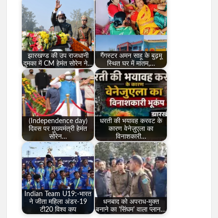
झारखण्ड की उप राजधानी
गैंगस्टर अमन साहू के बुढ़मू
दुमका में CM हेमंत सोरेन ने…
स्थित घर में मातम,…
(Independence day)
धरती की भयावह करवट के
दिवस पर मुख्यमंत्री हेमंत
कारण वेनेज़ुएला का
सोरेन…
विनाशकारी…
Indian Team U19:-भारत
ने जीता महिला अंडर-19
धनबाद को अपराध-मुक्त
टी20 विश्व कप
बनाने का 'सिंघम' वाला प्लान…