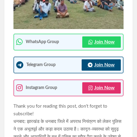
JPSC-JSSC छात्र आंदोलन को राहुल गांधी का समर्थन, शिक्षा व्यवस्था में
सुधार की उठाई मांग
AI डीपफेक पर सरकार की बड़ी सख्ती: 3 घंटे में हटाना होगा अवैध कंटेंट,
नियम तोड़ने पर सोशल मीडिया प्लेटफॉर्म्स पर होगी कार्रवाई
Join Now
WhatsApp Group
Join Now
Telegram Group
Join Now
Instagram Group
Thank you for reading this post, don't forget to
subscribe!
धनबाद: झारखंड के धनबाद जिले में अपराध नियंत्रण को लेकर पुलिस
ने एक अभूतपूर्व और कड़ा कदम उठाया है। कानून-व्यवस्था को सुदृढ़
करने और अपराधियों के मन में पुलिस का खौफ पैदा करने के उद्देश्य से