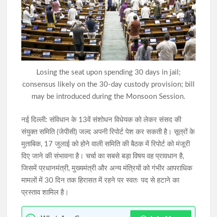
JPSC-JSSC विवाद: 10 अगस्त के विधानसभा घेराव को भाजयुमो का समर्थन,
शशांक राज बोले- छात्रों के साथ पूरी ताकत से खड़े होंगे
आदिवासी महोत्सव-2026 को लेकर प्रशासन अलर्ट, मोरहाबादी मैदान में
दंडाधिकारी-पुलिस पदाधिकारियों की संयुक्त ब्रीफिंग
Losing the seat upon spending 30 days in jail;
consensus likely on the 30-day custody provision; bill
may be introduced during the Monsoon Session.
नई दिल्ली: संविधान के 13वें संशोधन विधेयक को लेकर संसद की
संयुक्त समिति (जेपीसी) जल्द अपनी रिपोर्ट पेश कर सकती है। सूत्रों के
मुताबिक, 17 जुलाई को होने वाली समिति की बैठक में रिपोर्ट को मंजूरी
दिए जाने की संभावना है। चर्चा का सबसे बड़ा विषय वह प्रावधान है,
जिसमें प्रधानमंत्री, मुख्यमंत्री और अन्य मंत्रियों को गंभीर आपराधिक
मामलों में 30 दिन तक हिरासत में रहने पर स्वतः पद से हटाने का
प्रस्ताव शामिल है।