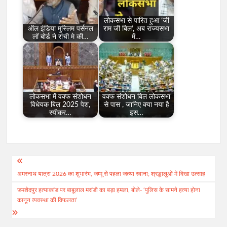
लोकसभा से पारित हुआ ‘जी
ऑल इंडिया मुस्लिम पर्सनल
राम जी बिल’, अब राज्यसभा
लॉ बोर्ड ने रांची मे की…
में…
लोकसभा में वक्फ संशोधन
वक्फ संशोधन बिल लोकसभा
विधेयक बिल 2025 पेश,
से पास , जानिए क्या नया है
स्पीकर…
इस…
Post
अमरनाथ यात्रा 2026 का शुभारंभ, जम्मू से पहला जत्था रवाना; श्रद्धालुओं में दिखा उत्साह
navigation
जमशेदपुर हत्याकांड पर बाबूलाल मरांडी का बड़ा हमला, बोले- ‘पुलिस के सामने हत्या होना
कानून व्यवस्था की विफलता’