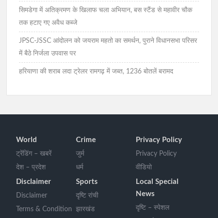
सिमडेगा में अतिक्रमण के खिलाफ चला अभियान, बस स्टैंड से महावीर चौक
तक हटाए गए अवैध कब्जे
JPSC-JSSC आंदोलन को जयराम महतो का समर्थन, पुराने विधानसभा परिसर
में बैठे निर्जला उपवास पर
हरियाणा की शराब लदा ट्रेलर रामगढ़ में जब्त, 1236 बोतलें बरामद
World
Crime
Privacy Policy
ट्रेंडिंग – खबरें
जुर्म
Privacy Policy
देश – प्रदेश
धर्म
वीडियो
Disclaimer
Sports
Local Special
News
Disclaimer
दृष्टि रांची
दृष्टि – स्पेशल
Terms & Condition
झारखंड