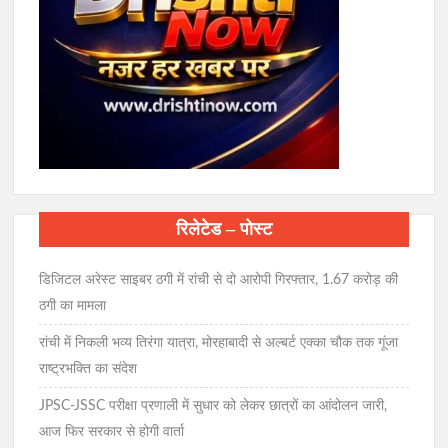
रिलेटेड – पोस्ट
डिजिटल अरेस्ट साइबर ठगी में रांची से दो आरोपी गिरफ्तार, 1.67 करोड़ की
ठगी का मामला
रांची में निकली भव्य तिरंगा यात्रा, मोरहाबादी से अल्बर्ट एक्का चौक तक गूंजा
राष्ट्रभक्ति का संदेश
JPSC-JSSC परीक्षा प्रणाली में सुधार को लेकर छात्रों का आंदोलन जारी,
आज फिर सरकार से होगी वार्ता