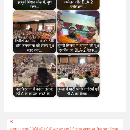
झामुमो मिशन मोड में, बूथ
सम्मेलन और BLA-2
स्तर…
प्रशिक्षण…
JMM का 'मिशन मोड': SIR
और जनगणना को लेकर बूथ
झुमरी तिलैया में झामुमो की बूथ
स्तर तक…
स्तरीय एवं BLA-2 बैठक…
बलूचिस्तान में बढ़ता तनाव:
गुमला में पार्टी पदाधिकारियों एवं
BLA के कथित कब्जे के…
BLA की बैठक…
Post
राज्यसभा चुनाव में ‘हॉर्स ट्रेडिंग’ की आशंका: झामुमो ने चुनाव आयोग को लिखा पत्र, निष्पक्ष