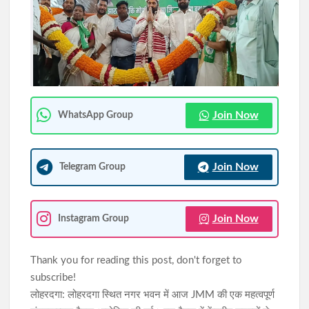
मुख्यमंत्री हेमन्त सोरेन ने सहायक बिशप आनंद डेविड खाल्खो के अभिषेक एवं
प्रतिष्ठापन समारोह में लिया हिस्सा
JPSC-JSSC विवाद: 10 अगस्त के विधानसभा घेराव को भाजयुमो का समर्थन,
शशांक राज बोले- छात्रों के साथ पूरी ताकत से खड़े होंगे
Join Now
WhatsApp Group
Join Now
Telegram Group
Join Now
Instagram Group
Thank you for reading this post, don't forget to
subscribe!
लोहरदगा: लोहरदगा स्थित नगर भवन में आज JMM की एक महत्वपूर्ण