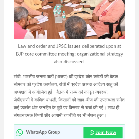
झारखंड में आज भारी बारिश का अलर्ट, रांची समेत 12 जिलों में फ्लैश फ्लड
का खतरा
JPSC-JSSC विवाद: सरकार से लंबी सकारात्मक वार्ता, लेकिन नहीं निकला
समाधान; आंदोलन रहेगा जारी
Law and order and JPSC issues deliberated upon at
BJP core committee meeting; organizational strategy
also discussed.
रांची: भारतीय जनता पार्टी (भाजपा) की प्रदेश कोर कमेटी की बैठक
सोमवार को प्रदेश कार्यालय, रांची में प्रदेश अध्यक्ष आदित्य साहू की
अध्यक्षता में आयोजित हुई। बैठक में राज्य की कानून व्यवस्था,
जेपीएससी में कथित धांधली, किसानों को खाद-बीज की उपलब्धता समेत
कई ज्वलंत और जनहित के मुद्दों पर विस्तार से चर्चा की गई। साथ ही
संगठनात्मक विषयों और आगामी रणनीति पर भी मंथन हुआ।
Join Now
WhatsApp Group