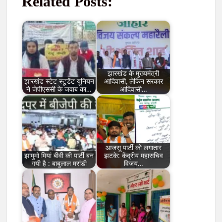
Related Posts:
झारखंड के मुख्यमंत्री
झारखंड स्टेट स्टूडेंट यूनियन
आदिवासी, लेकिन सरकार
ने जेपीएससी के जवाब का…
आदिवासी…
आजसू पार्टी को लगातार
झामुमो मियां बीवी की पार्टी बन
झटके: केंद्रीय महासचिव
गयी है : बाबुलाल मरांडी
विजय…