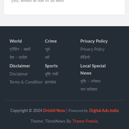
ट्वीट, बातचीत की दिशा पर उठे सवाल
World
Crime
Privacy Policy
ट्रेंडिंग – खबरें
जुर्म
Privacy Policy
देश – प्रदेश
धर्म
वीडियो
Disclaimer
Sports
Local Special
News
Disclaimer
दृष्टि रांची
दृष्टि – स्पेशल
Terms & Condition
झारखंड
जन सरोकार
Copyright © 2024
Drishti Now
|
Powered by
Digital Ads India
Theme: TimesNews By
Theme Freesia
.