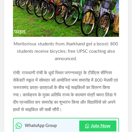
असम बाढ़ पीड़ितों के लिए झारखंड का बड़ा सहयोग, हेमंत सोरेन ने राहत कोष
में दिए 3 करोड़ रुपये
गोवंशीय पशुओं की तस्करी का प्रयास विफल, दो तस्कर गिरफ्तार; 12 मवेशी
बरामद
Meritorious students from Jharkhand get a boost: 800
students receive bicycles; free UPSC coaching also
announced.
रांची: राजधानी रांची के धुर्वा स्थित जगन्नाथपुर के टीवीएस सीनियर
सेकेंडरी स्कूल में सोमवार को आयोजित भव्य समारोह में 800 मेधावी एवं
जरूरतमंद छात्र-छात्राओं के बीच नई साइकिलों का वितरण किया
गया। कार्यक्रम के मुख्य अतिथि राज्य के कल्याण मंत्री चमरा लिंडा ने
दीप प्रज्वलित कर समारोह का शुभारंभ किया और विद्यार्थियों को अपने
हाथों से साइकिल की चाबी सौंपी।
Join Now
WhatsApp Group