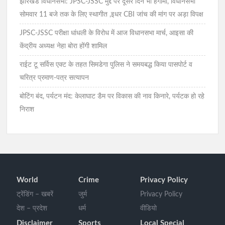
झारखंड विधानसभा: JPSC-JSSC मुद्दे पर दूसरे दिन भी हंगामा, विधानसभा
सोमवार 11 बजे तक के लिए स्थागीत ,इधर CBI जांच की मांग पर अड़ा विपक्ष
JPSC-JSSC परीक्षा धांधली के विरोध में आज विधानसभा मार्च, आइसा की
केंद्रीय अध्यक्ष नेहा बोरा होंगी शामिल
राईट टू सर्विस एक्ट के तहत सिमडेगा पुलिस ने समयबद्ध किया पासपोर्ट व
चरित्र प्रमाण-पत्र सत्यापन
बोटिंग बंद, पर्यटन मंद: केलाघाट डैम पर विकास की नाव किनारे, पर्यटक हो रहे
निराश
World
Crime
Privacy Policy
ट्रेंडिंग – खबरें
जुर्म
Privacy Policy
देश – प्रदेश
धर्म
वीडियो
Disclaimer
Sports
Local Special