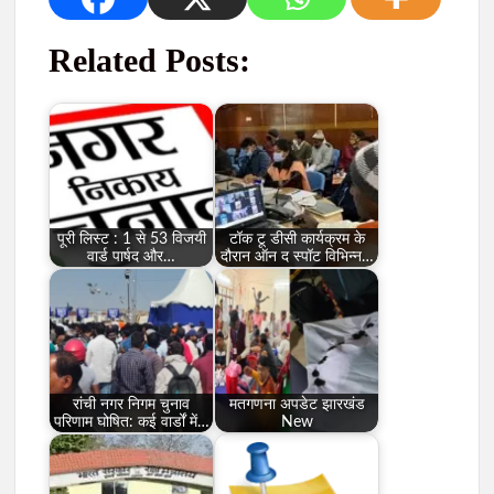
Related Posts:
पूरी लिस्ट : 1 से 53 विजयी
टाॅक टू डीसी कार्यक्रम के
वार्ड पार्षद और…
दौरान ऑन द स्पाॅट विभिन्न…
रांची नगर निगम चुनाव
मतगणना अपडेट झारखंड
परिणाम घोषित: कई वार्डों में…
New