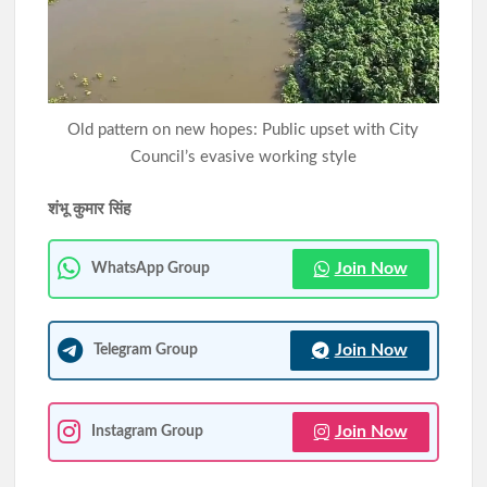
10 अगस्त को विधानसभा घेराव की तैयारी, JPSC-JSSC रिफॉर्म मंच की
छात्रों से रांची पहुंचने की अपील की
सिमडेगा के एसडीओ टैक्सी स्टैंड व मार्केट कॉम्प्लेक्स में चला अतिक्रमण
Old pattern on new hopes: Public upset with City
हटाओ अभियान
Council’s evasive working style
शंभू कुमार सिंह
Join Now
WhatsApp Group
Join Now
Telegram Group
Join Now
Instagram Group