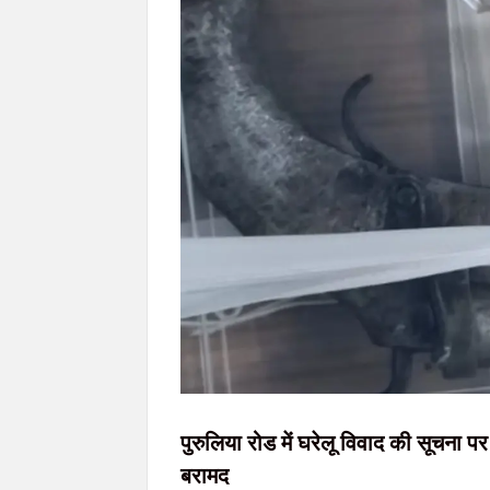
77वें राज्यव्यापी वन महोत्सव में मुख्यमंत्री हेमन्त सोरेन
मुख्यमंत्री हेमन्त सोरेन को ब्रह्माकुमारी बहनों ने 
JPSC आंदोलन: सरकार-छात्र वार्ता आज देर शाम संभ
खराब साइकिलों पर बवाल: जनप्रतिनिधियों ने रुकवा
जेपीएससी-जेएसएससी(JPSC) परीक्षा विवाद: विधानसभा
पुरुलिया रोड में घरेलू विवाद की सूचना प
बरामद