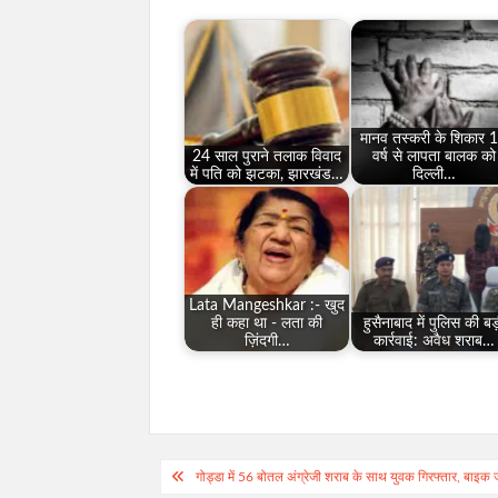
मानव तस्करी के शिकार 
24 साल पुराने तलाक विवाद
वर्ष से लापता बालक को
में पति को झटका, झारखंड…
दिल्ली…
Lata Mangeshkar :- खुद
ही कहा था - लता की
हुसैनाबाद में पुलिस की बड
ज़िंदगी…
कार्रवाई: अवैध शराब…
Post
गोड्डा में 56 बोतल अंग्रेजी शराब के साथ युवक गिरफ्तार, बाइक 