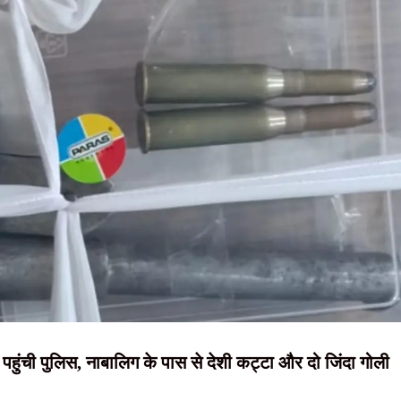
NEWS, हिंदी
 का संदेश, बोले- जल, जंगल और जमीन का संरक्षण ही समृद्ध झारखंड की कुंजी
बांधी राखी, दिया प्रेम, सद्भाव और पवित्रता का संदेश
न्यूज़ , HINDI
व , स्टेट गेस्ट हाउस में होगी बैठक
SAMACHAR,
या वितरण, पहले मरम्मत के बाद ही छात्रों को मिलेगी साइकिल
हिंदी समाचार,
 घेराव के दौरान हंगामा, छात्र नेता नेहा बोरा पर फेंकी गई स्याही
दृष्टि नाउ
र पहुंची पुलिस, नाबालिग के पास से देशी कट्टा और दो जिंदा गोली