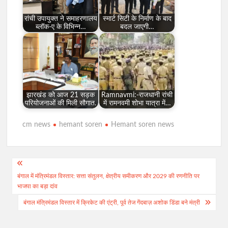
रांची उपायुक्त ने समाहरणालय
स्मार्ट सिटी के निर्माण के बाद
ब्लॉक-ए के विभिन्न…
बदल जाएगी…
झारखंड को आज 21 सड़क
Ramnavmi:-राजधानी रांची
परियोजनाओं की मिली सौगात.
में रामनवमी शोभा यात्रा में…
cm news
hemant soren
Hemant soren news
Post
बंगाल में मंत्रिमंडल विस्तार: सत्ता संतुलन, क्षेत्रीय समीकरण और 2029 की रणनीति पर
navigation
भाजपा का बड़ा दांव
बंगाल मंत्रिमंडल विस्तार में क्रिकेट की एंट्री, पूर्व तेज गेंदबाज़ अशोक डिंडा बने मंत्री