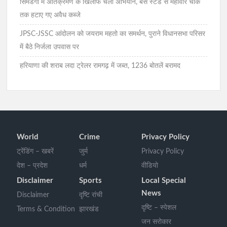
सिमडेगा में अतिक्रमण के खिलाफ चला अभियान, बस स्टैंड से महावीर चौक
तक हटाए गए अवैध कब्जे
JPSC-JSSC आंदोलन को जयराम महतो का समर्थन, पुराने विधानसभा परिसर
में बैठे निर्जला उपवास पर
हरियाणा की शराब लदा ट्रेलर रामगढ़ में जब्त, 1236 बोतलें बरामद
World
Crime
Privacy Policy
ट्रेंडिंग – खबरें
जुर्म
Privacy Policy
देश – प्रदेश
धर्म
वीडियो
Disclaimer
Sports
Local Special
News
Disclaimer
दृष्टि रांची
दृष्टि – स्पेशल
Terms & Condition
झारखंड
जन सरोकार