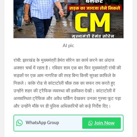
JPSC-JSSC विवाद: 10 अगस्त के विधानसभा घेराव को भाजयुमो का समर्थन,
शशांक राज बोले- छात्रों के साथ पूरी ताकत से खड़े होंगे
आदिवासी महोत्सव-2026 को लेकर प्रशासन अलर्ट, मोरहाबादी मैदान में
दंडाधिकारी-पुलिस पदाधिकारियों की संयुक्त ब्रीफिंग
AI pic
रांची: झारखंड के मुख्यमंत्री हेमंत सोरेन का कार्य करने का अंदाज
अक्सर चर्चा में रहता है। रविवार शाम एक बार फिर मुख्यमंत्री रांची की
सड़कों पर एक आम नागरिक की तरह बिना किसी सुरक्षा काफिले के
निकले। कांके रोड से कांटाटोली चौक तक का सफर तय करते हुए
उन्होंने शहर की ट्रैफिक व्यवस्था की हकीकत देखी। कांटाटोली में
अव्यवस्थित ट्रैफिक और अवैध पार्किंग देखकर उनका गुस्सा फूट पड़ा
और उन्होंने मौके पर ही पुलिस अधिकारियों को कड़े निर्देश दिए।
Join Now
WhatsApp Group