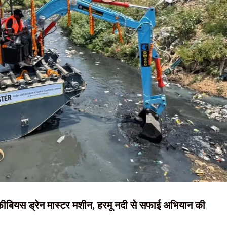
NEWS, हिंदी
, शिक्षा व्यवस्था में सुधार की उठाई मांग
न्यूज़ , HINDI
अवैध कंटेंट, नियम तोड़ने पर सोशल मीडिया प्लेटफॉर्म्स पर होगी कार्रवाई
SAMACHAR,
रफ्तार, हत्या में प्रयुक्त फरसा बरामद
हिंदी समाचार,
 अधिक प्रभावी बनाने पर जोर, 50 से अधिक एजेंडों की समीक्षा
दृष्टि नाउ
्फीबियस ड्रेन मास्टर मशीन, हरमू नदी से सफाई अभियान की