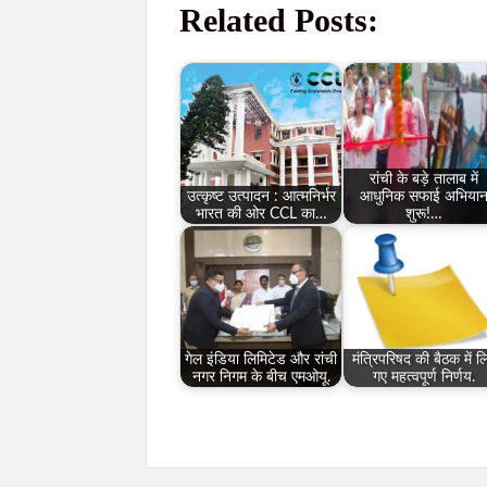
Related Posts:
रांची के बड़े तालाब में
उत्कृष्ट उत्पादन : आत्मनिर्भर
आधुनिक सफाई अभिया
भारत की ओर CCL का…
शुरू!…
गेल इंडिया लिमिटेड और रांची
मंत्रिपरिषद की बैठक में ल
नगर निगम के बीच एमओयू.
गए महत्वपूर्ण निर्णय.