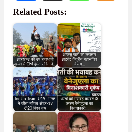
Related Posts:
आजसू पार्टी को लगातार
झारखण्ड की उप राजधानी
झटके: केंद्रीय महासचिव
दुमका में CM हेमंत सोरेन ने…
विजय…
Indian Team U19:-भारत
धरती की भयावह करवट के
ने जीता महिला अंडर-19
कारण वेनेज़ुएला का
टी20 विश्व कप
विनाशकारी…