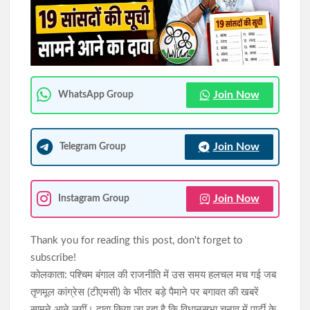
150 करोड़ हवाला जांच में ईडी की बड़ी कार्रवाई, अखिलेश सिंह के कथित
नेटवर्क से जुड़े रोहतक के बीयर प्लांट पर छापा
जुआ खेलते पांच जुआरी पुलिस के हत्थे चढ़े, खदेड़कर किया गिरफ्तार
Join Now
WhatsApp Group
Join Now
Telegram Group
Join Now
Instagram Group
Thank you for reading this post, don't forget to
subscribe!
कोलकाता: पश्चिम बंगाल की राजनीति में उस समय हलचल मच गई जब
तृणमूल कांग्रेस (टीएमसी) के भीतर बड़े पैमाने पर बगावत की खबरें
सामने आने लगीं। दावा किया जा रहा है कि विधानसभा चुनाव में पार्टी के