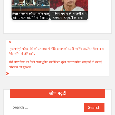
हेमंत सरकार कोयला चोर-बालू
पश्चिम बंगाल की राजनीति में
चोर-पत्थर चोर* *लोगों की…
हलचल: टीएमसी के बागी…
Post
प्रधानमंत्री नरेंद्र मोदी की अध्यक्षता में नीति आयोग की 11वीं गवर्निंग काउंसिल बैठक कल,
navigation
हेमंत सोरेन भी होंगे शामिल
रांची नगर निगम को मिली अत्याधुनिक एम्फीबियस ड्रेन मास्टर मशीन, हरमू नदी से सफाई
अभियान की शुरुआत
खोज पट्टी
Search
for: