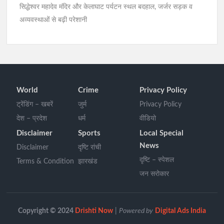
सिद्धेश्वर महादेव मंदिर और केलाघाट पर्यटन स्थल बदहाल, जर्जर सड़क व
अव्यवस्थाओं से बढ़ी परेशानी
World
Crime
Privacy Policy
ट्रेंडिंग – खबरें
जुर्म
Privacy Policy
देश – प्रदेश
धर्म
वीडियो
Disclaimer
Sports
Local Special
News
Disclaimer
दृष्टि रांची
दृष्टि – स्पेशल
Terms & Condition
झारखंड
जन सरोकार
Copyright © 2024
Drishti Now
|
Powered by
Digital Ads India