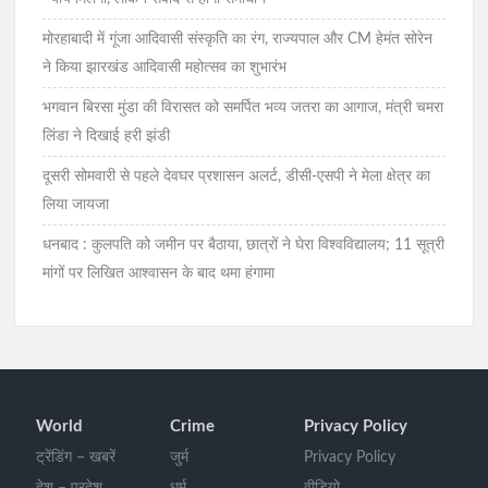
मोरहाबादी में गूंजा आदिवासी संस्कृति का रंग, राज्यपाल और CM हेमंत सोरेन
ने किया झारखंड आदिवासी महोत्सव का शुभारंभ
भगवान बिरसा मुंडा की विरासत को समर्पित भव्य जतरा का आगाज, मंत्री चमरा
लिंडा ने दिखाई हरी झंडी
दूसरी सोमवारी से पहले देवघर प्रशासन अलर्ट, डीसी-एसपी ने मेला क्षेत्र का
लिया जायजा
धनबाद : कुलपति को जमीन पर बैठाया, छात्रों ने घेरा विश्वविद्यालय; 11 सूत्री
मांगों पर लिखित आश्वासन के बाद थमा हंगामा
World
Crime
Privacy Policy
ट्रेंडिंग – खबरें
जुर्म
Privacy Policy
देश – प्रदेश
धर्म
वीडियो