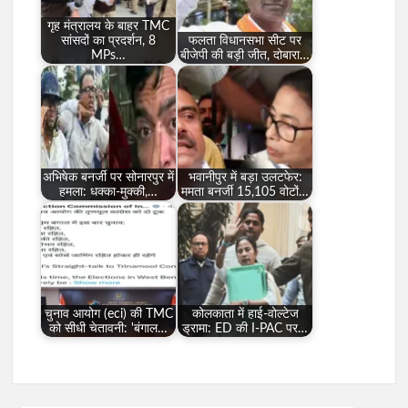
गृह मंत्रालय के बाहर TMC
सांसदों का प्रदर्शन, 8
फलता विधानसभा सीट पर
MPs…
बीजेपी की बड़ी जीत, दोबारा…
अभिषेक बनर्जी पर सोनारपुर में
भवानीपुर में बड़ा उलटफेर:
हमला: धक्का-मुक्की,…
ममता बनर्जी 15,105 वोटों…
चुनाव आयोग (eci) की TMC
कोलकाता में हाई-वोल्टेज
को सीधी चेतावनी: 'बंगाल…
ड्रामा: ED की I-PAC पर…