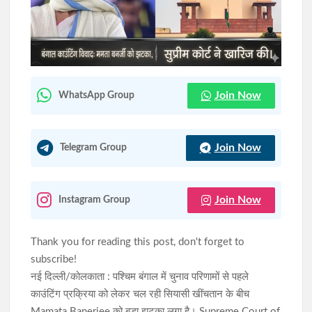
रांची में निकली भव्य तिरंगा यात्रा, मोरहाबादी से अल्बर्ट एक्का चौक तक गूंजा
राष्ट्रभक्ति का संदेश
JPSC-JSSC परीक्षा प्रणाली में सुधार को लेकर छात्रों का आंदोलन जारी,
आज फिर सरकार से होगी वार्ता
Join Now
WhatsApp Group
Join Now
Telegram Group
Join Now
Instagram Group
Thank you for reading this post, don't forget to
subscribe!
नई दिल्ली/कोलकाता : पश्चिम बंगाल में चुनाव परिणामों से पहले
काउंटिंग प्रक्रिया को लेकर चल रही सियासी खींचतान के बीच
Mamata Banerjee को बड़ा झटका लगा है। Supreme Court of