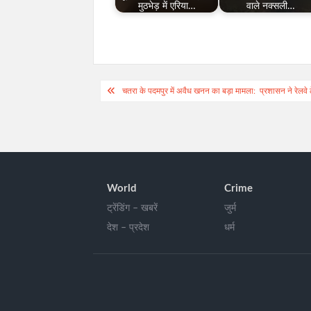
मुठभेड़ में एरिया…
वाले नक्सली…
Post
चतरा के पदमपुर में अवैध खनन का बड़ा मामला: प्रशासन ने रेलवे 
navigation
World
Crime
ट्रेंडिंग – खबरें
जुर्म
देश – प्रदेश
धर्म