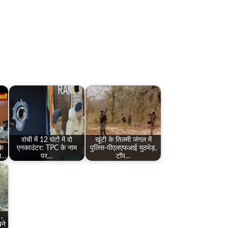
रांची में 12 घंटों में दो
खूंटी के तिलमी जंगल में
के
एनकाउंटर: TPC के नाम
पुलिस-पीएलएफआई मुठभेड़,
का…
पर…
टॉप…
,
ने