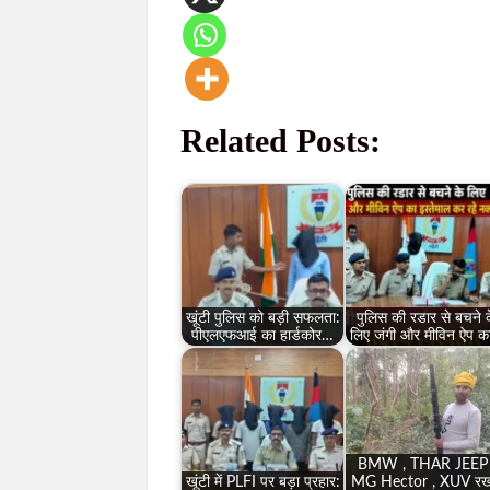
Related Posts:
खूंटी पुलिस को बड़ी सफलता:
पुलिस की रडार से बचने 
पीएलएफआई का हार्डकोर…
लिए जंगी और मीविन ऐप 
BMW , THAR JEEP 
खूंटी में PLFI पर बड़ा प्रहार:
MG Hector , XUV रख