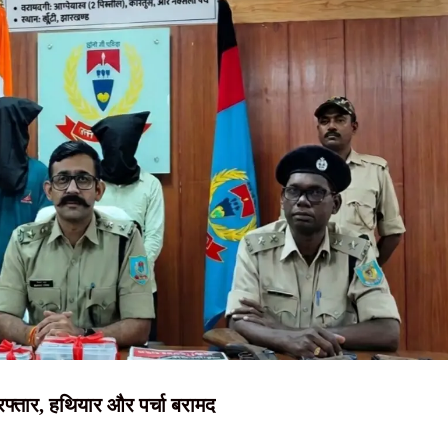
NEWS, हिंदी
र्थियों के लिए फिल्म फेस्टिवल और मास्टर क्लास का आयोजन
न्यूज़ , HINDI
िमंडल, सुझाव के लिए ई-मेल भी जारी; NSUI और रिफॉर्म मंच से हुई बातचीत
SAMACHAR,
 वार्ता संपन्न, दोनों पक्षों ने बताया सकारात्मक
हिंदी समाचार,
त्र नेता कुणाल प्रताप का ट्वीट, बातचीत की दिशा पर उठे सवाल
दृष्टि नाउ
िरफ्तार, हथियार और पर्चा बरामद