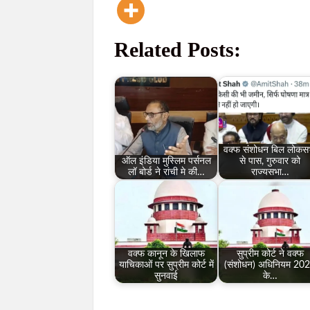
Related Posts:
वक्फ संशोधन बिल लोकस
ऑल इंडिया मुस्लिम पर्सनल
से पास, गुरुवार को
लॉ बोर्ड ने रांची मे की…
राज्यसभा…
वक्फ कानून के खिलाफ
सुप्रीम कोर्ट ने वक्फ
याचिकाओं पर सुप्रीम कोर्ट में
(संशोधन) अधिनियम 20
सुनवाई
के…