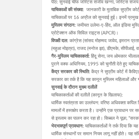
पीठ: सुनवाई चीफ जस्टिस संजीव खन्ना, जस्टिस संजय 
याचिकाओं की संख्या:
जानकारी के मुताबिक सुप्रीम कोर
याचिकाओं पर 16 अप्रैल को सुनवाई हुई। इनमें प्रमुख या
मुस्लिम संगठन:
जमीयत उलेमा-ए-हिंद, ऑल इंडिया मुस
प्रोटेक्शन ऑफ सिविल राइट्स (APCR)।
विपक्षी दल:
कांग्रेस (सांसद मोहम्मद जावेद, इमरान प्रत
(महुआ मोइत्रा), राजद (मनोज झा), डीएमके, सीपीआई,
गैर-मुस्लिम याचिकाकर्ता:
हिंदू सेना, जय ओमकार भीलाला
पुराने वक्फ अधिनियम, 1995 को चुनौती देते हुए याचिक
केंद्र सरकार की स्थिति:
केंद्र ने सुप्रीम कोर्ट में 
सरकार का तर्क है कि यह कानून मुस्लिम महिलाओं और गरीब
सुनवाई के दौरान मुख्य दलीलें
याचिकाकर्ताओं की दलीलें (कानून के खिलाफ):
धार्मिक स्वतंत्रता का उल्लंघन: वरिष्ठ अधिवक्ता कपिल 
मामलों में हस्तक्षेप करता है। उन्होंने एक प्रावधान प
से इस्लाम का पालन कर रहा हो। सिब्बल ने पूछा, “सर
भेदभावपूर्ण प्रावधान:
याचिकाकर्ताओं ने तर्क दिया कि यह 
धार्मिक संस्थानों पर समान नियम लागू नहीं होते। यह 