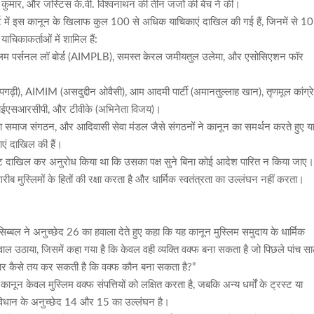
कुमार, और जस्टिस के.वी. विश्वनाथन की तीन जजों की बेंच ने की।
्ट में इस कानून के खिलाफ कुल 100 से अधिक याचिकाएं दाखिल की गई हैं, जिनमें से 10
चिकाकर्ताओं में शामिल हैं:
्लिम पर्सनल लॉ बोर्ड (AIMPLB), समस्त केरल जमीयतुल उलेमा, और एसोसिएशन फॉर
ापगढ़ी), AIMIM (असदुद्दीन ओवैसी), आम आदमी पार्टी (अमानतुल्लाह खान), तृणमूल कांग्र
 वाईएसआरसीपी, और टीवीके (अभिनेता विजय)।
 समाज संगठन, और आदिवासी सेवा मंडल जैसे संगठनों ने कानून का समर्थन करते हुए य
ाएं दाखिल की हैं।
कैविएट दाखिल कर अनुरोध किया था कि उसका पक्ष सुने बिना कोई आदेश पारित न किया जाए
 मुस्लिमों के हितों की रक्षा करता है और धार्मिक स्वतंत्रता का उल्लंघन नहीं करता।
सिब्बल ने अनुच्छेद 26 का हवाला देते हुए कहा कि यह कानून मुस्लिम समुदाय के धार्मिक
र सवाल उठाया, जिसमें कहा गया है कि केवल वही व्यक्ति वक्फ बना सकता है जो पिछले पांच स
कार कैसे तय कर सकती है कि वक्फ कौन बना सकता है?”
कानून केवल मुस्लिम वक्फ संपत्तियों को लक्षित करता है, जबकि अन्य धर्मों के ट्रस्ट या
संविधान के अनुच्छेद 14 और 15 का उल्लंघन है।